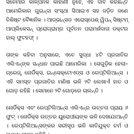
ସିନେମାର କାଳ୍ପନିକ କାହାଣୀ ନୁହେଁ, ଏହି ଦାବି କରିଛନ୍ତି
ଆମେରିକାର ଗୁଇନ୍ଦା ସଂସ୍ଥା ସିଆଇଏ ସହ ଜଡ଼ିତ ଜଣେ
ବିଶିଷ୍ଟ ବୈଜ୍ଞାନିକ । ଆଡ୍‌ଭାନ୍ସଡ ଏରୋସ୍ପେଶ୍ ୱିପନ୍ ସିଷ୍ଟମ୍
ଆପ୍ଲିକେସନ୍‌ ପ୍ରୋଗ୍ରାମ୍‌ର ପୂର୍ବତନ ପରାମର୍ଶଦାତା ଡକ୍ଟର
ହାଲ୍‌ ଫୁଟହଫ୍ ।
ତାଙ୍କ କହିବା ଅନୁସାରେ, ଏବେ ସୁଦ୍ଧା ୪ଟି ପ୍ରଜାତିର
ଏଲିଏନ୍‌ଙ୍କ ସନ୍ଧାନ ପାଇଛି ଆମେରିକା । ସେଗୁଡ଼ିକ ହେଲା-
ଗ୍ରେଜ୍‌, ନୋର୍ଡିକ୍ସ, ଇନ୍‌ସେକ୍ଟୋଏଡ୍‌ସ ଓ ରେପ୍ଟିଲିଆନ୍‌ସ ।
ଏହି ସମସ୍ତ ପ୍ରଜାତିର ମଣିଷ ଭଳି ୨ଟି ଲେଖାଏଁ ହାତ ଓ
ଗୋଡ଼ ରହିଛି । ସେମାନେ ୨ଟି ଗୋଡ଼ରେ ଚାଲନ୍ତି ।
ନୋର୍ଡିକ୍ସ ଏବଂ ରେପ୍ଟିଲିଆନ୍ସ ଏଲିଏନ୍‌ର ଉଚ୍ଚତା ପ୍ରାୟ ୬
ଫୁଟ୍ । ନୋର୍ଡିକ୍ସ ଉତ୍ତର ୟୁରୋପୀୟଙ୍କ ଭଳି ଦେଖାଯାଆନ୍ତି
। ରେପ୍ଟିଲିଆନ୍‌ସଙ୍କର ସରୀସୃପ ଭଳି କାତିଯୁକ୍ତ ଚର୍ମ ଓ