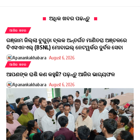
ଅଧିକ ଖବର ପଢନ୍ତୁ
ଆଜିର ଖବର
ଗଞ୍ଜାମ ଜିଲ୍ଲା ବୁଗୁଡ଼ା ବ୍ଲକ ଅନ୍ତର୍ଗତ ମାଣିତରା ଅଞ୍ଚଳରେ
ବିଏସଏନଏଲ୍ (BSNL) ମୋବାଇଲ୍ ନେଟୱର୍କର ଦୁର୍ବଳ ସେବା
Apanankakhabara
August 6, 2026
ଆଜିର ଖବର
ଆପଣଙ୍କ ରାଶି କଣ କହୁଛି? ପଢ଼ନ୍ତୁ ଆଜିର ଭାଗ୍ୟଫଳ
Apanankakhabara
August 6, 2026