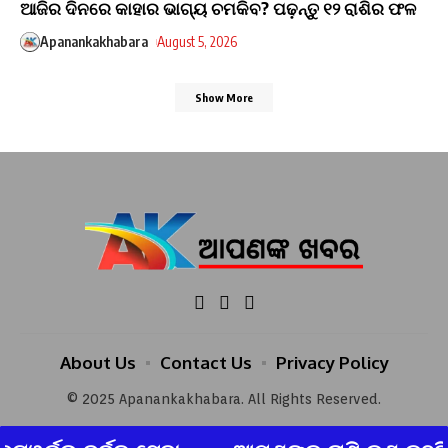
ଆଜିର ଦିନରେ କାହାର ଭାଗ୍ୟ ଚମକିବ? ପଢ଼ନ୍ତୁ ୧୨ ରାଶିର ଫଳ
Apanankakhabara
August 5, 2026
Show More
About Us
Contact Us
Privacy Policy
© 2025 Apanankakhabara. All Rights Reserved.