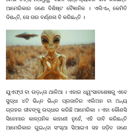
ଆମେରିକାର ଜଣେ ବିଶିଷ୍ଟ ବୈଜ୍ଞାନିକ । ଏଲିଏନ୍ କେମିତି
ଦିଶନ୍ତି, ସେ ତାର ବର୍ଣ୍ଣନା ବି କରିଛନ୍ତି ।
ୟୁଏଫ୍‌ଓ ବା ଉଡ଼ନ୍ତା ଥାଳିଆ । ଏହାର ଧ୍ୱଂସାବଶେଷରୁ ଏବେ
ସୁଦ୍ଧା ୪ଟି ଭିନ୍ନ ଭିନ୍ନ ପ୍ରଜାତିର ଏଲିଅନ ବା ଅନ୍ୟ
ଗ୍ରହର ଜୀବଙ୍କୁ ଉଦ୍ଧାର କରିଛି ଆମେରିକା । ଏହା କୌଣସି
ସିନେମାର କାଳ୍ପନିକ କାହାଣୀ ନୁହେଁ, ଏହି ଦାବି କରିଛନ୍ତି
ଆମେରିକାର ଗୁଇନ୍ଦା ସଂସ୍ଥା ସିଆଇଏ ସହ ଜଡ଼ିତ ଜଣେ