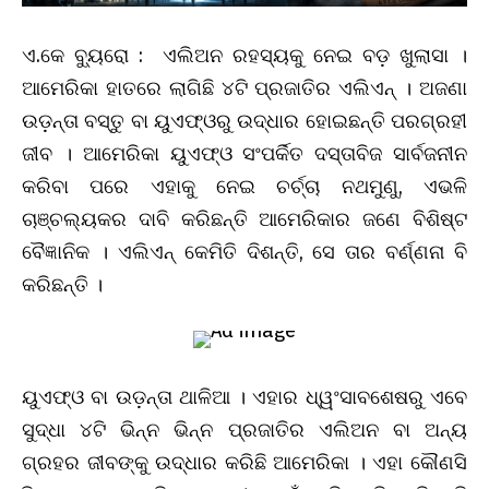
ଏ.କେ ବ୍ୟୁରୋ :
ଏଲିଅନ ରହସ୍ୟକୁ ନେଇ ବଡ଼ ଖୁଲାସା ।
ଆମେରିକା ହାତରେ ଲାଗିଛି ୪ଟି ପ୍ରଜାତିର ଏଲିଏନ୍ । ଅଜଣା
ଉଡ଼ନ୍ତା ବସ୍ତୁ ବା ୟୁଏଫ୍‌ଓରୁ ଉଦ୍ଧାର ହୋଇଛନ୍ତି ପରଗ୍ରହୀ
ଜୀବ । ଆମେରିକା ୟୁଏଫ୍‌ଓ ସଂପର୍କିତ ଦସ୍ତାବିଜ ସାର୍ବଜନୀନ
କରିବା ପରେ ଏହାକୁ ନେଇ ଚର୍ଚ୍ଚା ନଥମୁଣୁ, ଏଭଳି
ଚାଞ୍ଚଲ୍ୟକର ଦାବି କରିଛନ୍ତି ଆମେରିକାର ଜଣେ ବିଶିଷ୍ଟ
ବୈଜ୍ଞାନିକ । ଏଲିଏନ୍ କେମିତି ଦିଶନ୍ତି, ସେ ତାର ବର୍ଣ୍ଣନା ବି
କରିଛନ୍ତି ।
ୟୁଏଫ୍‌ଓ ବା ଉଡ଼ନ୍ତା ଥାଳିଆ । ଏହାର ଧ୍ୱଂସାବଶେଷରୁ ଏବେ
ସୁଦ୍ଧା ୪ଟି ଭିନ୍ନ ଭିନ୍ନ ପ୍ରଜାତିର ଏଲିଅନ ବା ଅନ୍ୟ
ଗ୍ରହର ଜୀବଙ୍କୁ ଉଦ୍ଧାର କରିଛି ଆମେରିକା । ଏହା କୌଣସି