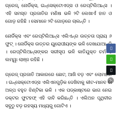
ଗ୍ରେଜ୍‌, ନୋର୍ଡିକ୍ସ, ଇନ୍‌ସେକ୍ଟୋଏଡ୍‌ସ ଓ ରେପ୍ଟିଲିଆନ୍‌ସ ।
ଏହି ସମସ୍ତ ପ୍ରଜାତିର ମଣିଷ ଭଳି ୨ଟି ଲେଖାଏଁ ହାତ ଓ
ଗୋଡ଼ ରହିଛି । ସେମାନେ ୨ଟି ଗୋଡ଼ରେ ଚାଲନ୍ତି ।
ନୋର୍ଡିକ୍ସ ଏବଂ ରେପ୍ଟିଲିଆନ୍ସ ଏଲିଏନ୍‌ର ଉଚ୍ଚତା ପ୍ରାୟ ୬
ଫୁଟ୍ । ନୋର୍ଡିକ୍ସ ଉତ୍ତର ୟୁରୋପୀୟଙ୍କ ଭଳି ଦେଖାଯାଆନ୍ତି
। ରେପ୍ଟିଲିଆନ୍‌ସଙ୍କର ସରୀସୃପ ଭଳି କାତିଯୁକ୍ତ ଚର୍ମ ଓ
ଲମ୍ୱା ଲାଞ୍ଜ ରହିଛି ।
ଗ୍ରେଜ୍‌ ପ୍ରଜାତି ଆକାରରେ ଛୋଟ, ଆଖି ବଡ଼ ଏବଂ ଲୋମହୀନ
। ଇନ୍‌ସେକ୍ଟୋଏଡ୍‌ସ ଏଲିଏନଗୁଡ଼ିକ ଦେଖିବାକୁ କୀଟ-ମାନବ ବା
ଅଳ୍ପ ବହୁତ ଝିଣ୍ଟିକା ଭଳି । ଏକ ପଡ୍‌କାଷ୍ଟରେ ଭାଗ ନେଇ
ଡକ୍ଟର ଫୁଟହଫ୍‌ ଏହି ଦାବି କରିଛନ୍ତି । ଏଲିଅନ ପୃଥିବୀର
ସବୁଠୁ ବଡ଼ ରହସ୍ୟ ମଧ୍ୟରୁ ଗୋଟିଏ ।