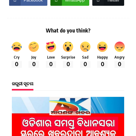
What do you think?
Cry
Joy
Love
Surprise
Sad
Happy
Angry
0
0
0
0
0
0
0
ଜରୁରୀ ସୂଚନା