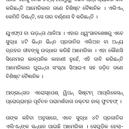
କରିଛନ୍ତି ଆମେରିକାର ଜଣେ ବିଶିଷ୍ଟ ବୈଜ୍ଞାନିକ । ଏଲିଏନ୍
କେମିତି ଦିଶନ୍ତି, ସେ ତାର ବର୍ଣ୍ଣନା ବି କରିଛନ୍ତି ।
ୟୁଏଫ୍‌ଓ ବା ଉଡ଼ନ୍ତା ଥାଳିଆ । ଏହାର ଧ୍ୱଂସାବଶେଷରୁ ଏବେ
ସୁଦ୍ଧା ୪ଟି ଭିନ୍ନ ଭିନ୍ନ ପ୍ରଜାତିର ଏଲିଅନ ବା ଅନ୍ୟ
ଗ୍ରହର ଜୀବଙ୍କୁ ଉଦ୍ଧାର କରିଛି ଆମେରିକା । ଏହା କୌଣସି
ସିନେମାର କାଳ୍ପନିକ କାହାଣୀ ନୁହେଁ, ଏହି ଦାବି କରିଛନ୍ତି
ଆମେରିକାର ଗୁଇନ୍ଦା ସଂସ୍ଥା ସିଆଇଏ ସହ ଜଡ଼ିତ ଜଣେ
ବିଶିଷ୍ଟ ବୈଜ୍ଞାନିକ ।
ଆଡ୍‌ଭାନ୍ସଡ ଏରୋସ୍ପେଶ୍ ୱିପନ୍ ସିଷ୍ଟମ୍ ଆପ୍ଲିକେସନ୍‌
ପ୍ରୋଗ୍ରାମ୍‌ର ପୂର୍ବତନ ପରାମର୍ଶଦାତା ଡକ୍ଟର ହାଲ୍‌ ଫୁଟହଫ୍ ।
ତାଙ୍କ କହିବା ଅନୁସାରେ, ଏବେ ସୁଦ୍ଧା ୪ଟି ପ୍ରଜାତିର
ଏଲିଏନ୍‌ଙ୍କ ସନ୍ଧାନ ପାଇଛି ଆମେରିକା । ସେଗୁଡ଼ିକ ହେଲା-