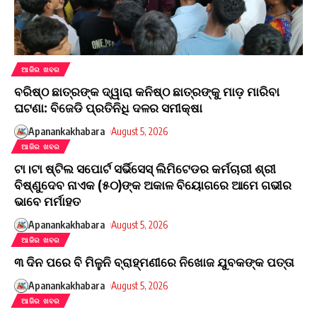
ଆଜିର ଖବର
ବରିଷ୍ଠ ଛାତ୍ରଙ୍କ ଦ୍ୱାରା କନିଷ୍ଠ ଛାତ୍ରଙ୍କୁ ମାଡ଼ ମାରିବା
ଘଟଣା: ବିଜେଡି ପ୍ରତିନିଧି ଦଳର ସମୀକ୍ଷା
Apanankakhabara
August 5, 2026
ଆଜିର ଖବର
ଟା।ଟା ଷ୍ଟିଲ ସପୋର୍ଟ ସର୍ଭିସେସ୍ ଲିମିଟେଡର କର୍ମଚାରୀ ଶ୍ରୀ
ବିଷ୍ଣୁଦେବ ନାଏକ (୫୦)ଙ୍କ ଅକାଳ ବିୟୋଗରେ ଆମେ ଗଭୀର
ଭାବେ ମର୍ମାହତ
Apanankakhabara
August 5, 2026
ଆଜିର ଖବର
୩ ଦିନ ପରେ ବି ମିଳୁନି ବ୍ରାହ୍ମଣୀରେ ନିଖୋଜ ଯୁବକଙ୍କ ପତ୍ତା
Apanankakhabara
August 5, 2026
ଆଜିର ଖବର