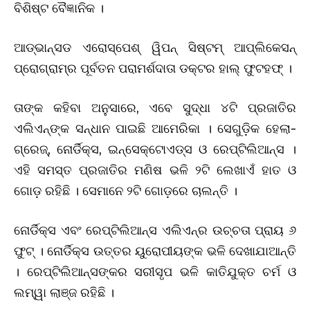
ବିଶିଷ୍ଟ ବୈଜ୍ଞାନିକ ।
ଆଡ୍‌ଭାନ୍ସଡ ଏରୋସ୍ପେଶ୍ ୱିପନ୍ ସିଷ୍ଟମ୍ ଆପ୍ଲିକେସନ୍‌
ପ୍ରୋଗ୍ରାମ୍‌ର ପୂର୍ବତନ ପରାମର୍ଶଦାତା ଡକ୍ଟର ହାଲ୍‌ ଫୁଟହଫ୍ ।
ତାଙ୍କ କହିବା ଅନୁସାରେ, ଏବେ ସୁଦ୍ଧା ୪ଟି ପ୍ରଜାତିର
ଏଲିଏନ୍‌ଙ୍କ ସନ୍ଧାନ ପାଇଛି ଆମେରିକା । ସେଗୁଡ଼ିକ ହେଲା-
ଗ୍ରେଜ୍‌, ନୋର୍ଡିକ୍ସ, ଇନ୍‌ସେକ୍ଟୋଏଡ୍‌ସ ଓ ରେପ୍ଟିଲିଆନ୍‌ସ ।
ଏହି ସମସ୍ତ ପ୍ରଜାତିର ମଣିଷ ଭଳି ୨ଟି ଲେଖାଏଁ ହାତ ଓ
ଗୋଡ଼ ରହିଛି । ସେମାନେ ୨ଟି ଗୋଡ଼ରେ ଚାଲନ୍ତି ।
ନୋର୍ଡିକ୍ସ ଏବଂ ରେପ୍ଟିଲିଆନ୍ସ ଏଲିଏନ୍‌ର ଉଚ୍ଚତା ପ୍ରାୟ ୬
ଫୁଟ୍ । ନୋର୍ଡିକ୍ସ ଉତ୍ତର ୟୁରୋପୀୟଙ୍କ ଭଳି ଦେଖାଯାଆନ୍ତି
। ରେପ୍ଟିଲିଆନ୍‌ସଙ୍କର ସରୀସୃପ ଭଳି କାତିଯୁକ୍ତ ଚର୍ମ ଓ
ଲମ୍ୱା ଲାଞ୍ଜ ରହିଛି ।