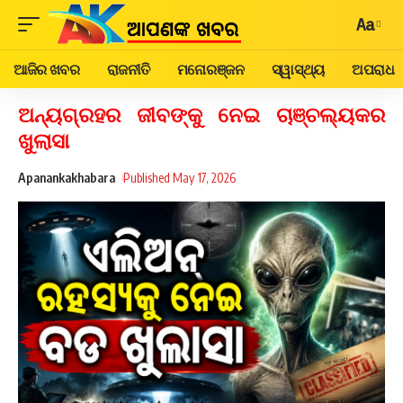
Aa
ଆଜିର ଖବର
ରାଜନୀତି
ମନୋରଞ୍ଜନ
ସ୍ୱାସ୍ଥ୍ୟ
ଅପରାଧ
ଅନ୍ୟଗ୍ରହର ଜୀବଙ୍କୁ ନେଇ ଚାଞ୍ଚଲ୍ୟକର
ଖୁଲାସା
Apanankakhabara
Published May 17, 2026