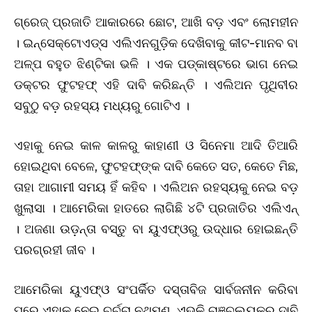
ଗ୍ରେଜ୍‌ ପ୍ରଜାତି ଆକାରରେ ଛୋଟ, ଆଖି ବଡ଼ ଏବଂ ଲୋମହୀନ
। ଇନ୍‌ସେକ୍ଟୋଏଡ୍‌ସ ଏଲିଏନଗୁଡ଼ିକ ଦେଖିବାକୁ କୀଟ-ମାନବ ବା
ଅଳ୍ପ ବହୁତ ଝିଣ୍ଟିକା ଭଳି । ଏକ ପଡ୍‌କାଷ୍ଟରେ ଭାଗ ନେଇ
ଡକ୍ଟର ଫୁଟହଫ୍‌ ଏହି ଦାବି କରିଛନ୍ତି । ଏଲିଅନ ପୃଥିବୀର
ସବୁଠୁ ବଡ଼ ରହସ୍ୟ ମଧ୍ୟରୁ ଗୋଟିଏ ।
ଏହାକୁ ନେଇ କାଳ କାଳରୁ କାହାଣୀ ଓ ସିନେମା ଆଦି ତିଆରି
ହୋଇଥିବା ବେଳେ, ଫୁଟହଫ୍‌ଙ୍କ ଦାବି କେତେ ସତ, କେତେ ମିଛ,
ତାହା ଆଗାମୀ ସମୟ ହିଁ କହିବ । ଏଲିଅନ ରହସ୍ୟକୁ ନେଇ ବଡ଼
ଖୁଲାସା । ଆମେରିକା ହାତରେ ଲାଗିଛି ୪ଟି ପ୍ରଜାତିର ଏଲିଏନ୍
। ଅଜଣା ଉଡ଼ନ୍ତା ବସ୍ତୁ ବା ୟୁଏଫ୍‌ଓରୁ ଉଦ୍ଧାର ହୋଇଛନ୍ତି
ପରଗ୍ରହୀ ଜୀବ ।
ଆମେରିକା ୟୁଏଫ୍‌ଓ ସଂପର୍କିତ ଦସ୍ତାବିଜ ସାର୍ବଜନୀନ କରିବା
ପରେ ଏହାକୁ ନେଇ ଚର୍ଚ୍ଚା ନଥମୁଣୁ, ଏଭଳି ଚାଞ୍ଚଲ୍ୟକର ଦାବି