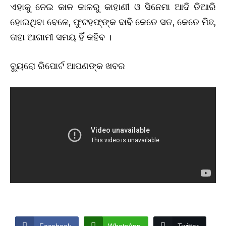
ଏହାକୁ ନେଇ କାଳ କାଳରୁ କାହାଣୀ ଓ ସିନେମା ଆଦି ତିଆରି
ହୋଇଥିବା ବେଳେ, ଫୁଟହଫ୍‌ଙ୍କ ଦାବି କେତେ ସତ, କେତେ ମିଛ,
ତାହା ଆଗାମୀ ସମୟ ହିଁ କହିବ ।
ବ୍ୟୁରୋ ରିପୋର୍ଟ ଆପଣଙ୍କ ଖବର
Facebook
WhatsApp
Twitter