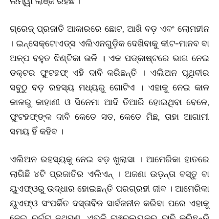
ଲମ୍ୱା ଲାଞ୍ଜ ରହିଛି ।
ଗ୍ରେଜ୍‌ ପ୍ରଜାତି ଆକାରରେ ଛୋଟ, ଆଖି ବଡ଼ ଏବଂ ଲୋମହୀନ
। ଇନ୍‌ସେକ୍ଟୋଏଡ୍‌ସ ଏଲିଏନଗୁଡ଼ିକ ଦେଖିବାକୁ କୀଟ-ମାନବ ବା
ଅଳ୍ପ ବହୁତ ଝିଣ୍ଟିକା ଭଳି । ଏକ ପଡ୍‌କାଷ୍ଟରେ ଭାଗ ନେଇ
ଡକ୍ଟର ଫୁଟହଫ୍‌ ଏହି ଦାବି କରିଛନ୍ତି । ଏଲିଅନ ପୃଥିବୀର
ସବୁଠୁ ବଡ଼ ରହସ୍ୟ ମଧ୍ୟରୁ ଗୋଟିଏ । ଏହାକୁ ନେଇ କାଳ
କାଳରୁ କାହାଣୀ ଓ ସିନେମା ଆଦି ତିଆରି ହୋଇଥିବା ବେଳେ,
ଫୁଟହଫ୍‌ଙ୍କ ଦାବି କେତେ ସତ, କେତେ ମିଛ, ତାହା ଆଗାମୀ
ସମୟ ହିଁ କହିବ ।
ଏଲିଅନ ରହସ୍ୟକୁ ନେଇ ବଡ଼ ଖୁଲାସା । ଆମେରିକା ହାତରେ
ଲାଗିଛି ୪ଟି ପ୍ରଜାତିର ଏଲିଏନ୍ । ଅଜଣା ଉଡ଼ନ୍ତା ବସ୍ତୁ ବା
ୟୁଏଫ୍‌ଓରୁ ଉଦ୍ଧାର ହୋଇଛନ୍ତି ପରଗ୍ରହୀ ଜୀବ । ଆମେରିକା
ୟୁଏଫ୍‌ଓ ସଂପର୍କିତ ଦସ୍ତାବିଜ ସାର୍ବଜନୀନ କରିବା ପରେ ଏହାକୁ
ନେଇ ଚର୍ଚ୍ଚା ନଥମୁଣୁ, ଏଭଳି ଚାଞ୍ଚଲ୍ୟକର ଦାବି କରିଛନ୍ତି