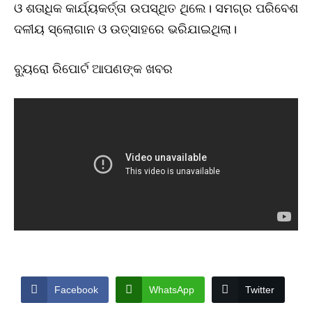
ଓ ଶତାଧିକ କାର୍ଯ୍ୟକର୍ତ୍ତା ଉପସ୍ଥିତ ଥିଲେ। ସମଗ୍ର ପରିବେଶ
ଦଳୀୟ ସ୍ଲୋଗାନ ଓ ଉତ୍ସାହରେ ଭରିଯାଇଥିଲା।
ବ୍ୟୁରୋ ରିପୋର୍ଟ ଆପଣଙ୍କ ଖବର
Facebook
WhatsApp
Twitter