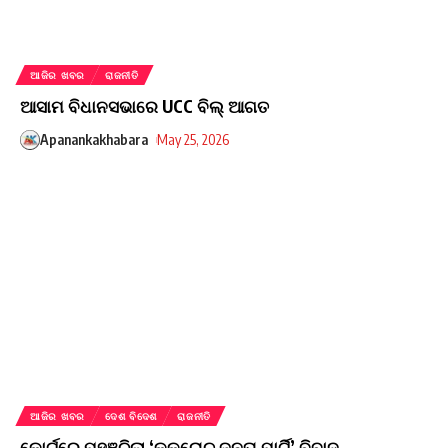
ଆଜିର ଖବର
ରାଜନୀତି
ଆସାମ ବିଧାନସଭାରେ UCC ବିଲ୍ ଆଗତ
Apanankakhabara
May 25, 2026
ଆଜିର ଖବର
ଦେଶ ବିଦେଶ
ରାଜନୀତି
କୋର୍ଟରେ ପହଞ୍ଚିଲା ‘କକରୋଚ୍ ଜନତା ପାର୍ଟି’ ବିବାଦ