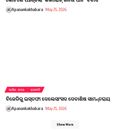
Apanankakhabara
May 25, 2026
ଆଜିର ଖବର
ରାଜନୀତି
ବିଜେଡିରୁ ଇସ୍ତଫା ଦେଲେସାଂସଦ ଦେବାଶିଷ ସାମନ୍ତରାୟ
Apanankakhabara
May 25, 2026
Show More