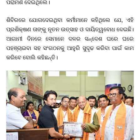
ପରାମର୍ଶ ଦେଇଥିଲେ।
ଶିବିରରେ ଯୋଗଦେଇଥିବା କର୍ମୀମାନେ କହିଥିଲେ ଯେ, ଏହି
ପ୍ରଶିକ୍ଷଣ ତାଙ୍କୁ ନୂତନ ଉତ୍ସାହ ଓ ଦାୟିତ୍ୱବୋଧ ଦେଇଛି।
ଆଗାମୀ ଦିନରେ ସେମାନେ ଦଳର ସନ୍ଦେଶ ଘରେ ଘରେ
ପହଞ୍ଚାଇବା ସହ ସଂଗଠନକୁ ଆହୁରି ସୁଦୃଢ କରିବା ପାଇଁ କାମ
କରିବେ ବୋଲି କହିଛନ୍ତି।