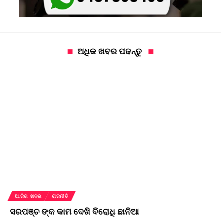
ଅଧିକ ଖବର ପଢନ୍ତୁ
ଆଜିର ଖବର
ରାଜନୀତି
ସରପଞ୍ଚ ଙ୍କ କାମ ଦେଖି ବିରୋଧି ଛାନିଆ