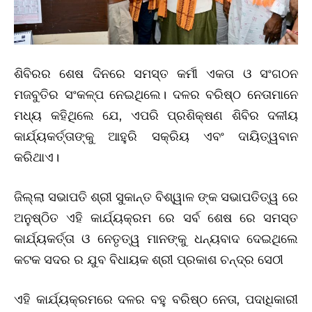
ଶିବିରର ଶେଷ ଦିନରେ ସମସ୍ତ କର୍ମୀ ଏକତା ଓ ସଂଗଠନ
ମଜବୁତିର ସଂକଳ୍ପ ନେଇଥିଲେ। ଦଳର ବରିଷ୍ଠ ନେତାମାନେ
ମଧ୍ୟ କହିଥିଲେ ଯେ, ଏପରି ପ୍ରଶିକ୍ଷଣ ଶିବିର ଦଳୀୟ
କାର୍ଯ୍ୟକର୍ତ୍ତାଙ୍କୁ ଆହୁରି ସକ୍ରିୟ ଏବଂ ଦାୟିତ୍ୱବାନ
କରିଥାଏ।
ଜିଲ୍ଲା ସଭାପତି ଶ୍ରୀ ସୁକାନ୍ତ ବିଶ୍ୱାଳ ଙ୍କ ସଭାପତିତ୍ୱ ରେ
ଅନୁଷ୍ଠିତ ଏହି କାର୍ଯ୍ୟକ୍ରମ ରେ ସର୍ବ ଶେଷ ରେ ସମସ୍ତ
କାର୍ଯ୍ୟକର୍ତ୍ତା ଓ ନେତୃତ୍ୱ ମାନଙ୍କୁ ଧନ୍ୟବାଦ ଦେଇଥିଲେ
କଟକ ସଦର ର ଯୁବ ବିଧାୟକ ଶ୍ରୀ ପ୍ରକାଶ ଚନ୍ଦ୍ର ସେଠୀ
ଏହି କାର୍ଯ୍ୟକ୍ରମରେ ଦଳର ବହୁ ବରିଷ୍ଠ ନେତା, ପଦାଧିକାରୀ