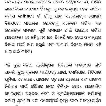
ମନମୋହନ ସାମଲ ତାଙ୍କ ଭାଷଣରେ କହିଥିଲେ ଯେ, ଆଜିର
ରାଜନୀତିରେ ଜନସେବା ହିଁ ସବୁଠାରୁ ବଡ଼ ଲକ୍ଷ୍ୟ ହେବା ଉଚିତ।
ଦଳୀୟ କର୍ମୀମାନେ ଗାଁ ଗାଁକୁ ଯାଇ ସରକାରଙ୍କ ଯୋଜନା
ବିଷୟରେ ସାଧାରଣ ଲୋକଙ୍କୁ ସଚେତନ କରିବା ସହ
ଲୋକଙ୍କ ସମସ୍ୟା ଶୁଣି ସମାଧାନ ପାଇଁ ପ୍ରୟାସ କରିବା
ଆବଶ୍ୟକ। ସେ କହିଥିଲେ ଯେ, ବିଜେପି ସଦା ଦେଶ ଓ ରାଜ୍ୟର
ବିକାଶ ପାଇଁ କାମ କରୁଛି ଏବଂ ଆଗାମୀ ଦିନରେ ମଧ୍ୟ ଏହି
ଧାରା ଜାରି ରହିବ।
ଏହି ଦୁଇ ଦିନିଆ ପ୍ରଶିକ୍ଷଣ ଶିବିରରେ ସଂଗଠନର ନୀତି
ଆଦର୍ଶ, ବୁଥ୍ ସ୍ତରର କାର୍ଯ୍ୟପ୍ରଣାଳୀ, ସୋସିଆଲ ମିଡିଆର
ଭୂମିକା, ସରକାରୀ ଯୋଜନାର ପ୍ରଚାର ପ୍ରସାର ଏବଂ ଆଗାମୀ
ନିର୍ବାଚନ ପାଇଁ କୌଶଳ ନେଇ ବିଭିନ୍ନ ସେସନ୍ ଆୟୋଜିତ
ହୋଇଥିଲା। ଅନୁଭବୀ ନେତା ଓ ପ୍ରଶିକ୍ଷକମାନେ କର୍ମୀଙ୍କୁ
ଦଳୀୟ ଶୃଙ୍ଖଳା ଏବଂ ଜନସମ୍ପର୍କ ବୃଦ୍ଧି ନେଇ ମହତ୍ୱପୂର୍ଣ୍ଣ