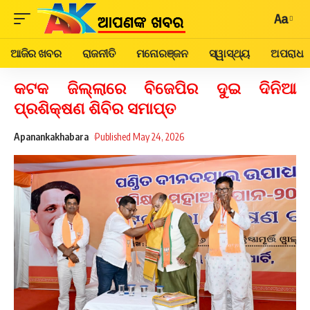
Aa
ଆଜିର ଖବର
ରାଜନୀତି
ମନୋରଞ୍ଜନ
ସ୍ୱାସ୍ଥ୍ୟ
ଅପରାଧ
କଟକ ଜିଲ୍ଲାରେ ବିଜେପିର ଦୁଇ ଦିନିଆ
ପ୍ରଶିକ୍ଷଣ ଶିବିର ସମାପ୍ତ
Apanankakhabara
Published May 24, 2026