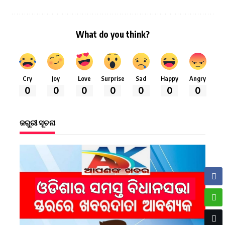
What do you think?
Cry
Joy
Love
Surprise
Sad
Happy
Angry
0
0
0
0
0
0
0
ଜରୁରୀ ସୂଚନା