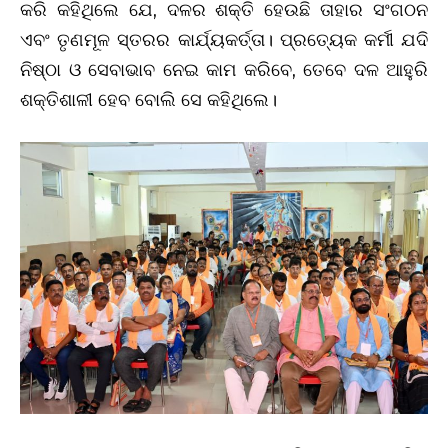
କରି କହିଥିଲେ ଯେ, ଦଳର ଶକ୍ତି ହେଉଛି ତାହାର ସଂଗଠନ
ଏବଂ ତୃଣମୂଳ ସ୍ତରର କାର୍ଯ୍ୟକର୍ତ୍ତା। ପ୍ରତ୍ୟେକ କର୍ମୀ ଯଦି
ନିଷ୍ଠା ଓ ସେବାଭାବ ନେଇ କାମ କରିବେ, ତେବେ ଦଳ ଆହୁରି
ଶକ୍ତିଶାଳୀ ହେବ ବୋଲି ସେ କହିଥିଲେ।