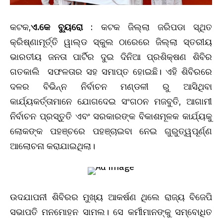
କଟକ,
ଏ.କେ ବ୍ୟୁରୋ
: କଟକ ଜିଲ୍ଲା ଜରିପଡା ସ୍ଥିତ
କ୍ରିଷ୍ଣାମୂର୍ତ୍ତି ୱାଲ୍ଡ ସ୍କୁଲ ଠାରେରେ ଜିଲ୍ଲା ସ୍ତରୀୟ
ଭାରତୀୟ ଜନତା ପାର୍ଟିର ଦୁଇ ଦିନିଆ ପ୍ରଶିକ୍ଷଣ ଶିବିର
ଗତକାଲି ସଫଳତାର ସହ ସମାପ୍ତ ହୋଇଛି। ଏହି ଶିବିରରେ
ଦଳର ବିଭିନ୍ନ ନିର୍ବାଚନ ମଣ୍ଡଳୀ ରୁ ଆସିଥିବା
କାର୍ଯ୍ୟକର୍ତ୍ତାମାନେ ଯୋଗଦେଇ ସଂଗଠନ ମଜବୁତି, ଆଗାମୀ
ନିର୍ବାଚନ ପ୍ରସ୍ତୁତି ଏବଂ ସରକାରଙ୍କ ବିକାଶମୂଳକ କାର୍ଯ୍ୟକୁ
ଲୋକଙ୍କ ପହଞ୍ଚରେ ପହଞ୍ଚାଇବା ନେଇ ଗୁରୁତ୍ୱପୂର୍ଣ୍ଣ
ଆଲୋଚନା କରାଯାଇଥିଲା।
ଉଦଯାପନୀ ଶିବିରର ମୁଖ୍ୟ ଆକର୍ଷଣ ଥିଲେ ରାଜ୍ୟ ବିଜେପି
ସଭାପତି ମନମୋହନ ସାମଲ। ସେ କର୍ମୀମାନଙ୍କୁ ସମ୍ବୋଧିତ