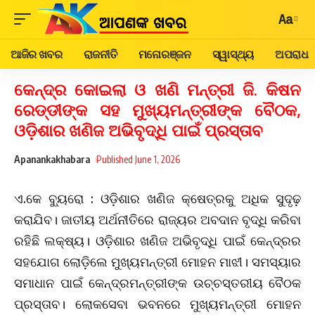
Aa
ଆଜିର ଖବର
ରାଜନୀତି
ମନୋରଞ୍ଜନ
ସ୍ୱାସ୍ଥ୍ୟ
ଅପରାଧ
କେନ୍ଦ୍ର କୋଇଲା ଓ ଖଣି ମନ୍ତ୍ରୀ ଜି. କିଷନ
ରେଡ୍ଡୀଙ୍କ ସହ ମୁଖ୍ୟମନ୍ତ୍ରୀଙ୍କ ବୈଠକ,
ଓଡ଼ିଶାର ଖଣିଜ ଅଭିବୃଦ୍ଧି ପାଇଁ ପ୍ରସ୍ତାବ
Apanankakhabara
Published June 1, 2026
ଏ.କେ ବ୍ୟୁରୋ :
ଓଡ଼ିଶାର ଖଣିଜ କ୍ଷେତ୍ରକୁ ଅଧିକ ସୁଦୃଢ଼
କରାଯିବ। ଜାତୀୟ ଅର୍ଥନୀତିରେ ରାଜ୍ୟର ଅବଦାନ ବୃଦ୍ଧି କରିବା
ରହିଛି ଲକ୍ଷ୍ୟ। ଓଡ଼ିଶାର ଖଣିଜ ଅଭିବୃଦ୍ଧି ପାଇଁ କେନ୍ଦ୍ରର
ସହଯୋଗ ଲୋଡ଼ିଲେ ମୁଖ୍ୟମନ୍ତ୍ରୀ ମୋହନ ମାଝୀ। ସମସ୍ୟାର
ସମାଧାନ ପାଇଁ କେନ୍ଦ୍ରମନ୍ତ୍ରୀଙ୍କ ଉଚ୍ଚସ୍ତରୀୟ ବୈଠକ
ପ୍ରସ୍ତାବ। ଲୋକସେବା ଭବନରେ ମୁଖ୍ୟମନ୍ତ୍ରୀ ମୋହନ