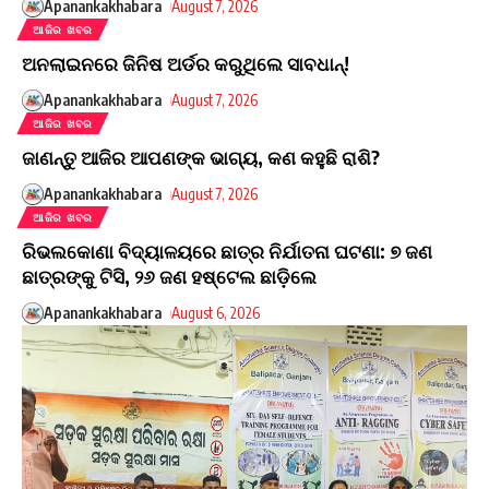
Apanankakhabara
August 7, 2026
ଆଜିର ଖବର
​ଅନଲାଇନରେ ଜିନିଷ ଅର୍ଡର କରୁଥିଲେ ସାବଧାନ୍!
Apanankakhabara
August 7, 2026
ଆଜିର ଖବର
ଜାଣନ୍ତୁ ଆଜିର ଆପଣଙ୍କ ଭାଗ୍ୟ, କଣ କହୁଛି ରାଶି?
Apanankakhabara
August 7, 2026
ଆଜିର ଖବର
ରିଭଲକୋଣା ବିଦ୍ୟାଳୟରେ ଛାତ୍ର ନିର୍ଯାତନା ଘଟଣା: ୭ ଜଣ
ଛାତ୍ରଙ୍କୁ ଟିସି, ୨୬ ଜଣ ହଷ୍ଟେଲ ଛାଡ଼ିଲେ
Apanankakhabara
August 6, 2026