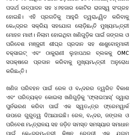
ପଦାର୍ଥ ଉତ୍ପାଦନ ସହ ୪୬ହଜାର କୋଟିର ରାଜସ୍ୱ ସଂଗ୍ରହ
ହୋଇଛି। ଏହି ପ୍ରଗତିକୁ ଆହୁରି ତ୍ୱରାନ୍ୱିତ କରିବାକୁ
କେନ୍ଦ୍ରର ସକ୍ରିୟ ସହଯୋଗ ଲୋଡ଼ିଛନ୍ତି ମୁଖ୍ୟମନ୍ତ୍ରୀ
ମୋହନ ମାଝୀ। ନିଲାମ ହୋଇଥିବା ଖଣିଗୁଡ଼ିକ ପାଇଁ ଜଙ୍ଗଲ ଓ
ପରିବେଶ ମଞ୍ଜୁରୀ ଶୀଘ୍ର ପ୍ରଦାନ ସହ ଶାଶୁବୋହୂମାଳୀ
ବକ୍ସାଇଟ୍ ଏବଂ ଠାକୁରାଣୀ ଲୁହାପଥର ବ୍ଲକକୁ OMC
ସପକ୍ଷରେ ପ୍ରଦାନ କରିବାକୁ ମୁଖ୍ୟମନ୍ତ୍ରୀ ଅନୁରୋଧ
କରିଛନ୍ତି।
ଖଣିଜ ପରିବହନ ପାଇଁ ରେଳ ଓ ବନ୍ଦରର ତ୍ୱରିତ ବିକାଶ
ଏବଂ ପରିତ୍ୟକ୍ତ କୋଇଲା ଖଣିଗୁଡ଼ିକୁ ‘ଫ୍ଲାଇଆସ୍’ ଦ୍ୱାରା
ପୁର୍ନଭରଣ କରିବା ପାଇଁ ଏକ ସ୍ୱତନ୍ତ୍ର ଫ୍ରେମୱାର୍କ
ଉପରେ ଗୁରୁତ୍ୱ ଦିଆଯାଇଛି। ରେଳ, ବନ୍ଦର, ଜଙ୍ଗଲ ଓ
ପରିବେଶ ମନ୍ତ୍ରାଳୟ ସହ ଜଡ଼ିତ ସମସ୍ତ ସମସ୍ୟାର ସମାଧାନ
ପାଇଁ କେନ୍ଦ୍ରମନ୍ତ୍ରୀ କିଷନ ରେଡ୍ଡୀ ଏକ ଯୁଗ୍ମ