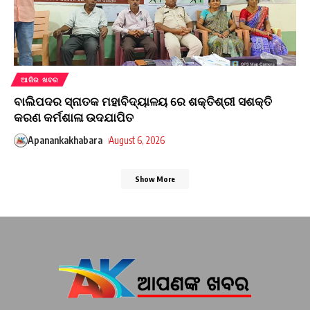
ଆଜିର ଖବର
ବାଲିପଦର ସ୍ନାତକ ମହାବିଦ୍ୟାଳୟ ରେ ଶକ୍ତିଶ୍ରୀ ସଶକ୍ତି
କରଣ କର୍ମଶାଳା ଉଦଯାପିତ
Apanankakhabara
August 6, 2026
Show More