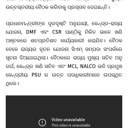
ଉଚ୍ଚସ୍ତରୀୟ ବୈଠକ କରିବାକୁ ପ୍ରସ୍ତାବ ଦେଇଛନ୍ତି।
ପ୍ରଧାନମନ୍ତ୍ରୀଙ୍କ ଦୂରଦୃଷ୍ଟି ଅନୁଯାୟୀ, କେନ୍ଦ୍ର-ରାଜ୍ୟ
ଯୋଜନା, DMF ଏବଂ CSR ପାଣ୍ଠିକୁ ମିଳିତ ଭାବେ ଖଣି
ଅଞ୍ଚଳରେ ଶତପ୍ରତିଶତ କାର୍ଯ୍ୟକାରୀ କରାଯିବ। ବୈଠକ
ବେଳେ ରାଜ୍ୟର ନୂତନ ଯୋଜନା ସିଏମ୍ ସମ୍ପଦା ସଂପର୍କରେ
ସୂଚନା ଦିଆଯାଇଥିଲା। ବୈଠକରେ ରାଜ୍ୟ ମୁଖ୍ୟ ସଚିବ ଅନୁ
ଗର୍ଗ, କେନ୍ଦ୍ର ଖଣି ସଚିବ ଏବଂ MCL, NALCO ଭଳି ପ୍ରମୁଖ
କେନ୍ଦ୍ରୀୟ PSU ର ଉଚ୍ଚ ପଦାଧିକାରୀମାନେ ଉପସ୍ଥିତ
ଥିଲେ।