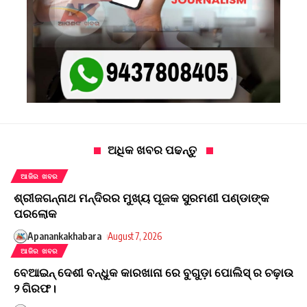
ଅଧିକ ଖବର ପଢନ୍ତୁ
ଆଜିର ଖବର
ଶ୍ରୀଜଗନ୍ନାଥ ମନ୍ଦିରର ମୁଖ୍ୟ ପୂଜକ ସୁରମଣୀ ପଣ୍ଡାଙ୍କ
ପରଲୋକ
Apanankakhabara
August 7, 2026
ଆଜିର ଖବର
ବେଆଇନ୍ ଦେଶୀ ବନ୍ଧୁକ କାରଖାନା ରେ ବୁଗୁଡ଼ା ପୋଲିସ୍ ର ଚଢ଼ାଉ
୨ ଗିରଫ।