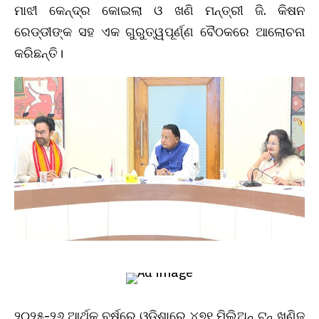
ମାଝୀ କେନ୍ଦ୍ର କୋଇଲା ଓ ଖଣି ମନ୍ତ୍ରୀ ଜି. କିଷନ
ରେଡ୍ଡୀଙ୍କ ସହ ଏକ ଗୁରୁତ୍ୱପୂର୍ଣ୍ଣ ବୈଠକରେ ଆଲୋଚନା
କରିଛନ୍ତି।
୨୦୨୫-୨୬ ଆର୍ଥିକ ବର୍ଷରେ ଓଡ଼ିଶାରେ ୪୭୧ ମିଲିଅନ୍ ଟନ୍ ଖଣିଜ