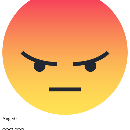
Angry
0
ଜରୁରୀ ସୂଚନା