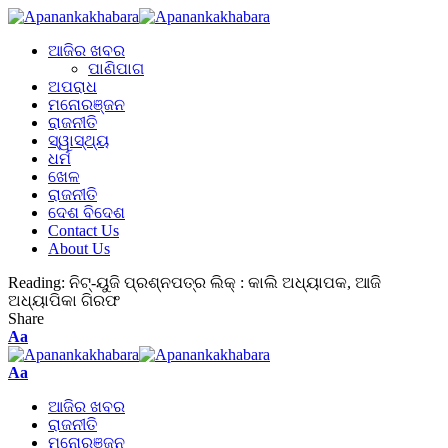
ଆଜିର ଖବର
ପାଣିପାଗ
ଅପରାଧ
ମନୋରଞ୍ଜନ
ରାଜନୀତି
ସ୍ୱାସ୍ଥ୍ୟ
ଧର୍ମ
ଖେଳ
ରାଜନୀତି
ଦେଶ ବିଦେଶ
Contact Us
About Us
Reading:
ନିଟ୍-ୟୁଜି ପ୍ରଶ୍ନପତ୍ର ଲିକ୍‌ : କାଲି ଅଧ୍ୟାପକ, ଆଜି
ଅଧ୍ୟାପିକା ଗିରଫ
Share
Aa
Aa
ଆଜିର ଖବର
ରାଜନୀତି
ମନୋରଞ୍ଜନ