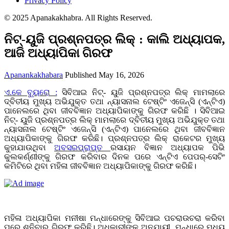
Privacy Policy
© 2025 Apanakakhabra. All Rights Reserved.
ନିଟ୍-ୟୁଜି ପ୍ରଶ୍ନପତ୍ର ଲିକ୍‌ : କାଲି ଅଧ୍ୟାପକ,
ଆଜି ଅଧ୍ୟାପିକା ଗିରଫ
Apanankakhabara
Published May 16, 2026
ଏ.କେ ବ୍ୟୁରୋ :
ସିବିଆଇ ନିଟ୍‌- ୟୁଜି ପ୍ରଶ୍ନପତ୍ର ଲିକ୍‌ ମାମଲାରେ
ଦ୍ବିତୀୟ ମୁଖ୍ୟ ଅଭିଯୁକ୍ତ ତଥା ନ୍ୟାସନାଲ ଟେଷ୍ଟିଂ ଏଜେନ୍ସି (ଏନ୍‌ଟିଏ)
ପାନେଲରେ ଥିବା ଜୀବବିଜ୍ଞାନ ଅଧ୍ୟାପିକାଙ୍କୁ ଗିରଫ କରିଛି । ସିବିଆଇ
ନିଟ୍‌- ୟୁଜି ପ୍ରଶ୍ନପତ୍ର ଲିକ୍‌ ମାମଲାରେ ଦ୍ବିତୀୟ ମୁଖ୍ୟ ଅଭିଯୁକ୍ତ ତଥା
ନ୍ୟାସନାଲ ଟେଷ୍ଟିଂ ଏଜେନ୍ସି (ଏନ୍‌ଟିଏ) ପାନେଲରେ ଥିବା ଜୀବବିଜ୍ଞାନ
ଅଧ୍ୟାପିକାଙ୍କୁ ଗିରଫ କରିଛି। ପ୍ରଶ୍ନପତ୍ର ଲିକ୍‌ ରାକେଟର ମୁଖ୍ୟ
କୁହାଯାଉଥିବା
ଅବସରପ୍ରାପ୍ତ
ରସାୟନ ବିଜ୍ଞାନ ଅଧ୍ୟାପକ ପିଭି
କୁଲକର୍ଣ୍ଣୀଙ୍କୁ ଗିରଫ କରିବାର ଦିନକ ପରେ ଏନ୍‌ଟିଏ ପେପର୍-ସେଟିଂ
କମିଟିରେ ଥିବା ମହିଳା ଜୀବବିଜ୍ଞାନ ଅଧ୍ୟାପିକାଙ୍କୁ ଗିରଫ କରିଛି।
ମହିଳା ଅଧ୍ୟାପିକା ମନୀଷା ମନ୍ଧାରେଙ୍କୁ ସିବିଆଇ ପଚରାଉଚରା କରିବା
ପରେ ଶନିବାର ଗିରଫ କରିଛି। ଅଧିକାରୀଙ୍କ ଅନୁଯାୟୀ, ମନ୍ଧାରେ ମଧ୍ୟ