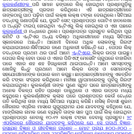
କୁଲକର୍ଣ୍ଣୀଙ୍କ
ପରି ସମାନ ଢଙ୍ଗରେ ଲିକ୍ ହୋଇଥିବା ପ୍ରଶ୍ନଗୁଡ଼ିକୁ
ଛାତ୍ରଛାତ୍ରୀଙ୍କୁ ପ୍ରଦାନ କରିଥିଲେ। ଏହି ଛାତ୍ରଛାତ୍ରୀମାନେ
ତାଙ୍କଠାରୁ ପାଠ ପଢ଼ିବା ପାଇଁ ଲକ୍ଷ ଲକ୍ଷ ଟଙ୍କା ଦେଉଥିଲେ। ସିବିଆଇ
ତଦନ୍ତରୁ ଜଣାପଡ଼ିଛି ଯେ, ଦୁଇଟି ସେଟ୍‌ ପ୍ରଶ୍ନପତ୍ର ଗୋଟିଏ ହାତଲେଖା
ଓ ଅନ୍ୟଟି ଟାଇପ୍‌ ହୋଇଥିବା ଏନ୍‌ଟିଏରୁ ଲିକ୍‌ ହୋଇଥିଲା ଓ ଏହା ପଛରେ
କୁଲକର୍ଣ୍ଣୀ
ଓ ମନ୍ଧାରେ ଥିଲେ। ପ୍ରଶ୍ନପତ୍ର ପ୍ରସ୍ତୁତ କରିଥିବା ପୂରା
କମିଟି ଓ ଏନ୍‌ଟିଏର ଅନ୍ୟ ବରି‌ଷ୍ଠ ଅଧିକାରୀମାନେ ମଧ୍ୟ ସିବିଆଇ
ସ୍କାନରରେ ଅଛନ୍ତି। ଆଗାମୀ ଦିନରେ ଅଧିକ ଲୋକଙ୍କୁ ଗିରଫ
କରାଯାଇପାରେ।ସିବିଆଇର ଜଣେ ଅଧିକାରୀ କହିଛନ୍ତି ଯେ , ପେପର ଲିକ୍
ତଦନ୍ତରେ ପ୍ରଥମ ଥର ପାଇଁ ଆମେ
ଏନ୍‌ଟିଏରେ
ଲିକ୍‌ର ଉତ୍ସ ପାଇଛୁ।
ପେପର ଲିକ୍ ହେବା ପରେ ଓ ଏହାର ପିଡିଏଫ୍‌ ମେସେଜିଂ ଗ୍ରୁପରେ ବାହାରିବା
ପରେ ଏହାର ଶହ ଶହ ହିତାଧିକାରୀ ଥାଇପାରନ୍ତି। ଆମେ ସମସ୍ତଙ୍କୁ
ଖୋଜିବୁ କିନ୍ତୁ ପ୍ରଥମେ ଆମେ ଲିକ୍‌ର ଉତ୍ସ ଓ ସେମାନଙ୍କ
ସହଯୋଗୀମାନଙ୍କ ଉପରେ କାମ କରୁଛୁ। ଛାତ୍ରଛାତ୍ରୀମାନଙ୍କୁ ଏକତ୍ରିତ
କରି ଟଙ୍କା ସଂଗ୍ରହ କରିଥିଲେ। ମନୀଷା ୱାଘମାରେଙ୍କୁ ପୂର୍ବରୁ ଗିରଫ
କରାଯାଇଥିଲା। କୁଲକର୍ଣ୍ଣୀ ତାଙ୍କ ପୁଣେ ସ୍ଥିତ ଘରେ ଛାତ୍ରଛାତ୍ରୀଙ୍କୁ
ଅନେକ ବିକଳ୍ପ ରହିତ ପ୍ରଶ୍ନ ଡାକୁଥିଲେ ଓ ଏହାର ଉତ୍ତର ମଧ୍ୟ
କହୁଥିଲେ। କୁଲକର୍ଣ୍ଣୀଙ୍କ କ୍ଲାସ ପରେ ପ୍ରଶ୍ନପତ୍ର କେଉଁ ଚେନ୍‌ରେ
ଗତି କରିଥିଲା ​​ତାହା ମଧ୍ୟ ସିବିଆଇ ମ୍ୟାପ୍ କରିଛି। ନାସିକ୍‌ ନିବାସୀ ଶୁଭମ
ଖୈରନାର ଏପ୍ରିଲ ମାସରେ ଗୁରୁଗ୍ରାମର ଯଶ ଯାଦବଙ୍କୁ କହିଥିଲେ ଯେ,
ମାଙ୍ଗିଲାଲ ନାମକ ଜଣେ ବ୍ୟକ୍ତି ତାଙ୍କ ସାନ ପୁଅ ପାଇଁ ଲିକ୍ ହୋଇଥିବା
ପ୍ରଶ୍ନପତ୍ର ନେବାକୁ ୧୦-୧୨ ଲକ୍ଷ ଟଙ୍କା ଦେବାକୁ ପ୍ରସ୍ତୁତ।
୨୯
ଏପ୍ରିଲରେ ଖୈରନାର ଯାଦବଙ୍କୁ କହିଥିଲେ ଯେ, ସେ ପଦାର୍ଥ ବିଜ୍ଞାନ,
ରସାୟନ ବିଜ୍ଞାନ ଓ ଜୀବବିଜ୍ଞାନ ପ୍ରଶ୍ନ – ମୋଟ ପ୍ରାୟ ୫୦୦-୬୦୦ –
ପ୍ରଦାନ କରିପାରିବେ ଯାହା ‘ପ୍ରତିଷ୍ଠିତ ମେଡିକାଲ୍ କଲେଜରେ ପ୍ରବେଶ