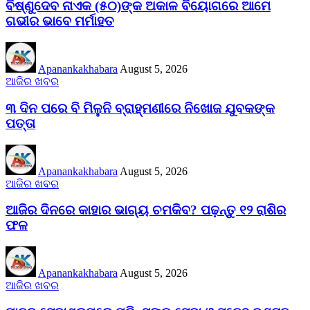
ବିଷ୍ଣୁଦେବ ନାଏକ (୫୦)ଙ୍କ ଅକାଳ ବିୟୋଗରେ ଆମେ
ଗଭୀର ଭାବେ ମର୍ମାହତ
Apanankakhabara
August 5, 2026
ଆଜିର ଖବର
୩ ଦିନ ପରେ ବି ମିଳୁନି ବ୍ରାହ୍ମଣୀରେ ନିଖୋଜ ଯୁବକଙ୍କ
ପତ୍ତା
Apanankakhabara
August 5, 2026
ଆଜିର ଖବର
ଆଜିର ଦିନରେ କାହାର ଭାଗ୍ୟ ଚମକିବ? ପଢ଼ନ୍ତୁ ୧୨ ରାଶିର
ଫଳ
Apanankakhabara
August 5, 2026
ଆଜିର ଖବର