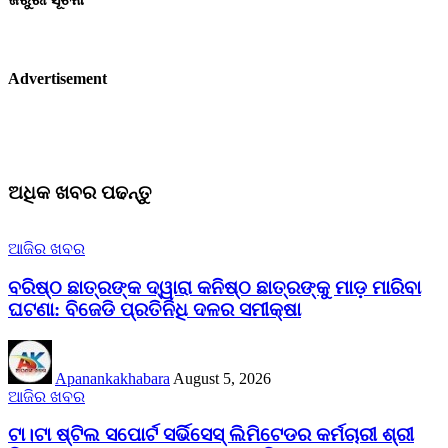
Advertisement
ଅଧିକ ଖବର ପଢନ୍ତୁ
ଆଜିର ଖବର
ବରିଷ୍ଠ ଛାତ୍ରଙ୍କ ଦ୍ୱାରା କନିଷ୍ଠ ଛାତ୍ରଙ୍କୁ ମାଡ଼ ମାରିବା
ଘଟଣା: ବିଜେଡି ପ୍ରତିନିଧି ଦଳର ସମୀକ୍ଷା
Apanankakhabara
August 5, 2026
ଆଜିର ଖବର
ଟା।ଟା ଷ୍ଟିଲ ସପୋର୍ଟ ସର୍ଭିସେସ୍ ଲିମିଟେଡର କର୍ମଚାରୀ ଶ୍ରୀ