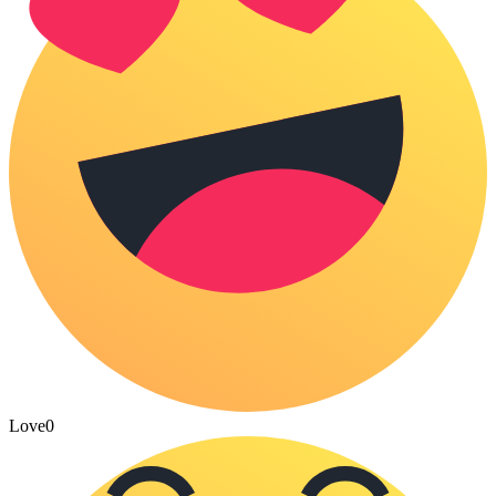
Love
0