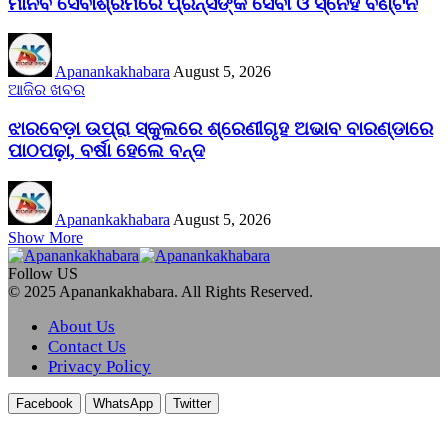
ମାନବ ସେବାଶ୍ରମରେ ପ୍ରିନ୍ସଙ୍କ ସେବା ଓ ସ୍ନେହ ବଣ୍ଟନ
Apanankakhabara
August 5, 2026
ଆଜିର ଖବର
ଝାରବେଡ଼ା ଉପ୍ରା ସ୍କୁଲରେ ଶ୍ରେଣୀଗୃହ ଅଭାବ ବାରଣ୍ଡାରେ
ପାଠପଢ଼ା, ବର୍ଷା ହେଲେ ବନ୍ଦ
Apanankakhabara
August 5, 2026
Show More
Follow US
© 2025 Apanankakhabara. All Rights Reserved.
About Us
Contact Us
Privacy Policy
Facebook
WhatsApp
Twitter