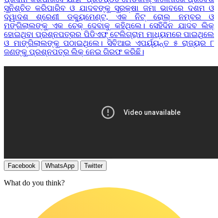
ସୁନିଶ୍ଚିତ କରିପାରିବ ଓ ଯାଦବଙ୍କୁ ସୁରକ୍ଷା ଜମା ଭାବରେ ଦଶମ ଓ
ଦ୍ୱାଦଶ ଶ୍ରେଣୀ ଡକ୍ୟୁମେଣ୍ଟ, ଏକ ନିଟ୍‌ ରୋଲ୍ ନମ୍ବର ଓ
ମଙ୍ଗିଲାଲଙ୍କୁ ଏକ ଚେକ୍ ଦେବାକୁ କହିଥିଲେ। ସେହିଦିନ ଯାଦବ ଲିକ୍‌
ହୋଇଥିବା ପ୍ରଶ୍ନପତ୍ରର ପିଡିଏଫ୍‌ ଟେଲିଗ୍ରାମ ମାଧ୍ୟମରେ ପାଇଥିଲେ
ଓ ମାଙ୍ଗିଲାଲଙ୍କୁ ପଠାଇଥିଲେ। ସିବିଆଇ ଏପର୍ୟ୍ୟନ୍ତ ୫ ରାଜ୍ୟର ୮
ଜଣଙ୍କୁ ପ୍ରଶ୍ନପତ୍ର ଲିକ୍‌ ନେଇ ଗିରଫ କରିଛି।
Facebook
WhatsApp
Twitter
What do you think?