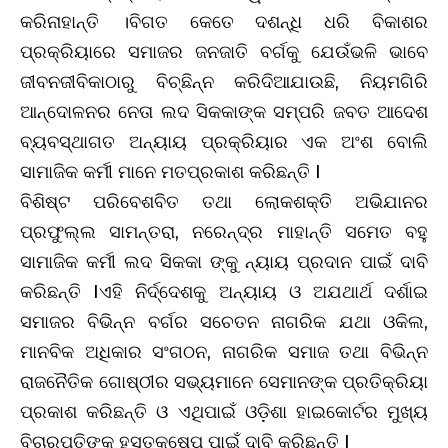
କରିନାହାନ୍ତି ।ବିଗତ କେତେ ଦଶନ୍ଧି ଧରି ବିକାଶର
ପ୍ରକ୍ରିୟାରେ ସମାଜର ଜନଜାତି ବର୍ଗକୁ ଯେଉଁଭଳି ଭାବେ
ଜୀବନଜୀବିକାଠାରୁ ବିଚ୍ଛିନ୍ନ କରିଦିଆଯାଉଛି, ନିୟମଗିରି
ଆନ୍ଦୋଳନର ନେତା ଲଦ ସିକକାଙ୍କ ସମ୍ପରି ଜବତ ଆଦେଶ
ବ୍ୟବସ୍ଥାଗତ ଅନ୍ୟାୟ ପ୍ରକ୍ରିୟାର ଏକ ଅଂଶ ବୋଲି
ସାମାଜିକ କର୍ମୀ ମାନେ ମତପ୍ରକାଶ କରିଛନ୍ତି I
ବିଶିଷ୍ଟ ପରିବେଶବିତ ତଥା ଲୋକଶକ୍ତି ଅଭିଯାନର
ପ୍ରଫୁଲ୍ଲ ସାମନ୍ତରା, ନରେନ୍ଦ୍ର ମାହାନ୍ତି ସମେତ ବହୁ
ସାମାଜିକ କର୍ମୀ ଲଦ ସିକକା ଙ୍କୁ ନ୍ୟାୟ ପ୍ରଦାନ ପାଇଁ ଦାବି
କରିଛନ୍ତି Iଏହି ନିର୍ଦ୍ଦେଶକୁ ଅନ୍ୟାୟ ଓ ଅଯଥାର୍ଥ ଦର୍ଶାଇ
ସମାଜର ବିଭିନ୍ନ ବର୍ଗର ସଚେତନ ନାଗରିକ ଯଥା ଓକିଲ,
ମାନବିକ ଅଧିକାର ସଂଗଠନ, ନାଗରିକ ସମାଜ ତଥା ବିଭିନ୍ନ
ରାଜନୈତିକ ଗୋଷ୍ଠୀର ସଭ୍ୟମାନେ ସେମାନଙ୍କ ପ୍ରତିକ୍ରିୟା
ପ୍ରକାଶ କରିଛନ୍ତି ଓ ଏଥିପାଇଁ ଓଡ଼ିଶା ହାଇକୋର୍ଟର ମୁଖ୍ୟ
ବିଚାରପତିଙ୍କ ହସ୍ତକ୍ଷେପ ପାଇଁ ଦାବି କରିଛନ୍ତି I