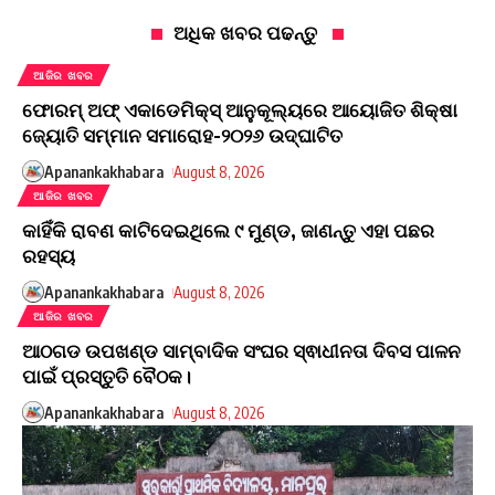
ଅଧିକ ଖବର ପଢନ୍ତୁ
ଆଜିର ଖବର
ଫୋରମ୍ ଅଫ୍ ଏକାଡେମିକ୍ସ୍ ଆନୁକୂଲ୍ୟରେ ଆୟୋଜିତ ଶିକ୍ଷା
ଜ୍ୟୋତି ସମ୍ମାନ ସମାରୋହ-୨୦୨୬ ଉଦ୍ଘାଟିତ
Apanankakhabara
August 8, 2026
ଆଜିର ଖବର
କାହିଁକି ରାବଣ କାଟିଦେଇଥିଲେ ୯ ମୁଣ୍ଡ, ଜାଣନ୍ତୁ ଏହା ପଛର
ରହସ୍ୟ
Apanankakhabara
August 8, 2026
ଆଜିର ଖବର
ଆଠଗଡ ଉପଖଣ୍ଡ ସାମ୍ବାଦିକ ସଂଘର ସ୍ଵାଧୀନତା ଦିବସ ପାଳନ
ପାଇଁ ପ୍ରସ୍ତୁତି ବୈଠକ।
Apanankakhabara
August 8, 2026