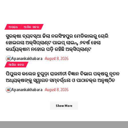
ଅପରାଧ
ଆଜିର ଖବର
ସୁରକ୍ଷା ବ୍ୟବସ୍ଥା ଢିଲା ନରସିଂହପୁର ମେଡିକାଲରୁ ଚୋରି
ହୋଇଗଲା ଅକ୍ସିପ୍ଲାଣ୍ଟ ପାଇପ୍ ଲାଇନ୍, ୬ବର୍ଷ ହେଲା
କାର୍ଯ୍ୟକ୍ଷମ ନହୋଇ ପଡ଼ି ରହିଛି ଅକ୍ସିପ୍ଲାଣ୍ଟ
Apanankakhabara
August 8, 2026
ଆଜିର ଖବର
ପିପୁଲସ କଲେଜ ବୁଗୁଡ଼ା ରାଜନୀତୀ ବିଜ୍ଞାନ ବିଭାଗ ପକ୍ଷରୁ ନୂତନ
ଅଧ୍ୟକ୍ଷଙ୍କୁ ସ୍ୱାଗତ ସମ୍ବର୍ଦ୍ଧନା ଓ ପାଠାଚକ୍ର ଅନୁଷ୍ଠିତ
Apanankakhabara
August 8, 2026
Show More