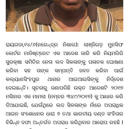
ରାୟଗଡା,୧୪/୬(ନରେନ୍ଦ୍ର ନିଶାଲ): ଲାଞ୍ଜିଗଡ଼ ମୁନସିଫ
କୋର୍ଟର ମାଜିଷ୍ଟ୍ରେଟ ଏକ ଆଦେଶ ଜାରି କରି ନିୟମଗିରି
ସୁରକ୍ଷା ସମିତିର ନେତା ଲଦ ସିକଳାଙ୍କୁ ପଳାତକ ଘୋଷଣା
କରିବା ସହ ତାଙ୍କ ସମ୍ପତ୍ତି ଜବତ କରିବା ପାଇଁ
କଲ୍ୟାଣସିଂହପୁର ଥାନାର ଆଇଆଇସିଙ୍କୁ ନିର୍ଦ୍ଦେଶ
ଦେଇଛନ୍ତି। ସୂଚନାରୁ ଜଣାପଡିଛି ଉକ୍ତ ଆଦେଶଟି ୨୦୧୭
ମସିହାର ଏକ ମାମଲା (ନମ୍ବର ୩୪୯/୨୦୧୭) କୁ ଆଧାର କରି
ଦିଆଯାଇଛି, ଯେଉଁଥିରେ ଲଦ ସିଳଳାଙ୍କ ନାଁରେ ଅପରାଧିକ
ଆଇନ ସଂଶୋଧନର ଧାରା ୭ ତଥା ଭାରତୀୟ ଦଣ୍ଡ ସଂହିତାର
ବିଭିନ୍ନ ଦଫା ଅନ୍ତର୍ଗତ ଅପରାଧ କରିଥିବାର ଆରୋପ ରହଛି I