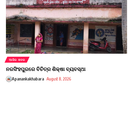
ଆଜିର ଖବର
ନରସିଂହପୁରରେ ବିଚିତ୍ର ଶିକ୍ଷା ବ୍ୟବସ୍ଥା
Apanankakhabara
August 8, 2026