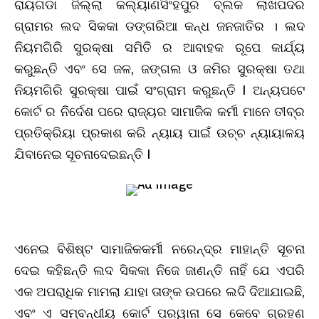
ରାୟଗଡା ଜିଲ୍ଲା କଲ୍ୟାଣସିଂହପୁର ବ୍ଲକ ଲାଖପଦର
ଗ୍ରାମର ଲଦ ସିକକା ଡଙ୍ଗରିଆ କନ୍ଧ ଜନଜାତିର । ଲଦ
ନିୟମଗିରି ସୁରକ୍ଷା ସମିତି ର ଆବାହକ ରୂପେ କାର୍ଯ୍ୟ
କରୁଛନ୍ତି ଏବଂ ସେ ଜଳ, ଜଙ୍ଗଲ ଓ ଜମିର ସୁରକ୍ଷା ତଥା
ନିୟମଗିରି ସୁରକ୍ଷା ପାଇଁ ସଂଗ୍ରାମ କରୁଛନ୍ତି I ଅନ୍ୟପଟେ
କୋର୍ଟ ର ନିର୍ଦେଶ ପରେ ରାଜ୍ୟର ସାମାଜିକ କର୍ମୀ ମାନେ ତୀବ୍ର
ପ୍ରତିକ୍ରିୟା ପ୍ରକାଶ କରି ନ୍ୟାୟ ପାଇଁ ଉଚ୍ଚ ନ୍ୟାୟାଳୟ
ଯିବାନେଇ ସୂଚନାଦେଇଛନ୍ତି I
ଏନେଇ ବିଶିଷ୍ଟ ସାମାଜିକକର୍ମୀ ନରେନ୍ଦ୍ର ମାହାନ୍ତି ସୂଚନା
ଦେଇ କହିଛନ୍ତି ଲଦ ସିକକା ନିଜେ ଜାଣନ୍ତି ନାହିଁ ଯେ ଏପରି
ଏକ ଅପରାଧିକ ମାମଲା ଯାହା ତାଙ୍କ ଉପରେ ଲଦି ଦିଆଯାଇଛି,
ଏବଂ ଏ ସମ୍ବନ୍ଧୀୟ କୋର୍ଟ ପରୱାନା ସେ କେବେ ଗ୍ରହଣ