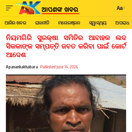
Aa
ଆଜିର ଖବର
ରାଜନୀତି
ମନୋରଞ୍ଜନ
ସ୍ୱାସ୍ଥ୍ୟ
ଅପରାଧ
ନିୟମଗିରି ସୁରକ୍ଷା ସମିତିର ଆବାହକ ଲଦ
ସିକକାଙ୍କ ସମ୍ପତ୍ତି ଜବତ କରିବା ପାଇଁ କୋର୍ଟ
ଆଦେଶ
Apanankakhabara
Published June 14, 2026