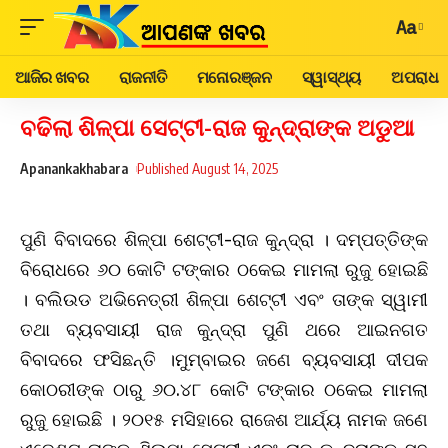
Aa
ଆଜିର ଖବର
ରାଜନୀତି
ମନୋରଞ୍ଜନ
ସ୍ୱାସ୍ଥ୍ୟ
ଅପରାଧ
ବଢିଲା ଶିଳ୍ପା ସେଟ୍ଟୀ-ରାଜ କୁନ୍ଦ୍ରାଙ୍କ ଅଡୁଆ
Apanankakhabara
Published August 14, 2025
ପୁଣି ବିବାଦରେ ଶିଳ୍ପା ଶେଟ୍ଟୀ-ରାଜ କୁନ୍ଦ୍ରା । ଦମ୍ପତ୍ତିଙ୍କ
ବିରୋଧରେ ୬୦ କୋଟି ଟଙ୍କାର ଠକେଇ ମାମଲା ରୁଜୁ ହୋଇଛି
। ବଲିଉଡ ଅଭିନେତ୍ରୀ ଶିଳ୍ପା ଶେଟ୍ଟୀ ଏବଂ ତାଙ୍କ ସ୍ୱାମୀ
ତଥା ବ୍ୟବସାୟୀ ରାଜ କୁନ୍ଦ୍ରା ପୁଣି ଥରେ ଆଇନଗତ
ବିବାଦରେ ଫସିଛନ୍ତି ।ମୁମ୍ବାଇର ଜଣେ ବ୍ୟବସାୟୀ ଦୀପକ
କୋଠରୀଙ୍କ ଠାରୁ ୬୦.୪୮ କୋଟି ଟଙ୍କାର ଠକେଇ ମାମଲା
ରୁଜୁ ହୋଇଛି । ୨୦୧୫ ମସିହାରେ ରାଜେଶ ଆର୍ଯ୍ୟ ନାମକ ଜଣେ