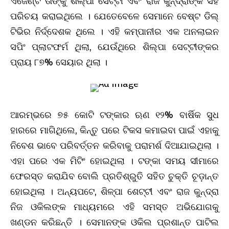
ଏଜେଣ୍ଟ ତାଙ୍କୁ ଶିଲ୍ପା ସେଟ୍ଟୀ ଏବଂ ରାଜ କୁନ୍ଦ୍ରାଙ୍କ ସହ
ପରିଚୟ କରାଇଥିଲେ । ଯେତେବେଳେ ସେମାନେ ବେଷ୍ଟ ଡିଲ୍
ଟିଭିର ନିର୍ଦ୍ଦେଶକ ଥିଲେ । ଏହି କମ୍ପାନୀର ଏକ ଅନଲାଇନ
ସପିଂ ପ୍ଲାଟଫର୍ମ ଥିଲା, ଯେଉଁଥିରେ ଶିଲ୍ପା ସେଟ୍ଟୀଙ୍କର
ପ୍ରାୟ ୮୭% ସେୟାର ଥିଲା ।
ଆରମ୍ଭରେ ୭୫ କୋଟି ଟଙ୍କାର ଋଣ ୧୨% ବାର୍ଷିକ ସୁଧ
ହାରରେ ମାଗିଥିଲେ, କିନ୍ତୁ ପରେ ଟିକସ କମାଇବା ପାଇଁ ଏହାକୁ
ନିବେଶ ଭାବେ ପରିବର୍ତ୍ତନ କରିବାକୁ ପରାମର୍ଶ ଦିଆଯାଇଥିଲା ।
ଏହା ପରେ ଏକ ମିଟିଂ ହୋଇଥିଲା । ଟଙ୍କା ସମୟ ସୀମାରେ
ଫେରସ୍ତ କରାଯିବ ବୋଲି ପ୍ରତିଶ୍ରୁତି ସହିତ ଚୁକ୍ତି ଚୂଡ଼ାନ୍ତ
ହୋଇଥିଲା । ଅନ୍ୟପଟେ, ଶିଳ୍ପା ଶେଟ୍ଟୀ ଏବଂ ରାଜ କୁନ୍ଦ୍ରା
ନିଜ ଓକିଲଙ୍କ ମାଧ୍ୟମରେ ଏହି ସମସ୍ତ ଅଭିଯୋଗକୁ
ଖଣ୍ଡନ କରିଛନ୍ତି । ସେମାନଙ୍କ ଓକିଲ ପ୍ରଶାନ୍ତ ପାଟିଲ