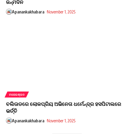
ଜନ୍ମଦିନ
Apanankakhabara
November 1, 2025
ମନୋରଞ୍ଜନ
ବଲିଉଡରେ ଲୋକପ୍ରିୟ ଅଭିନେତା ଧର୍ମେନ୍ଦ୍ର ହସପିଟାଲରେ
ଭର୍ତ୍ତି
Apanankakhabara
November 1, 2025