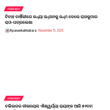
ମନୋରଞ୍ଜନ
ବିବାହ ବାର୍ଷିକୀରେ କନ୍ୟା ସନ୍ତାନକୁ ଜନ୍ମ ଦେଲେ ରାଜକୁମାର
ରାଓ-ପତ୍ରଲେଖା
Apanankakhabara
November 15, 2025
ମନୋରଞ୍ଜନ
ବଲିଉଡର ନୀଳନୟନା ଐଶ୍ୱର୍ଯ୍ୟା ରାୟଙ୍କ ଆଜି ୫୨ତମ