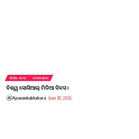
ଆଜିର ଖବର
ମନୋରଞ୍ଜନ
ବିଶ୍ୱ ସୋସିଆଲ୍ ମିଡିଆ ଦିବସ।
Apanankakhabara
June 30, 2026