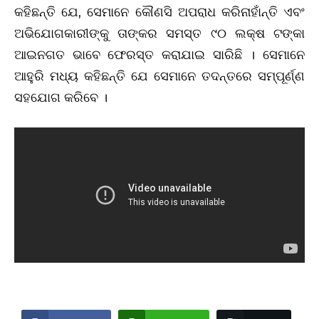
କହିଛନ୍ତି ଯେ, ସେମାନେ କୌଣସି ଅପରାଧ କରିନାହାଁନ୍ତି ଏବଂ
ଅଭିଯୋଗକାରୀଙ୍କୁ ତାଙ୍କର ସମସ୍ତ ୯୦ ଲକ୍ଷ ଟଙ୍କା
ଆଇନଗତ ଭାବେ ଫେରସ୍ତ କରାଯାଇ ସାରିଛି । ସେମାନେ
ଆହୁରି ମଧ୍ୟ କହିଛନ୍ତି ଯେ ସେମାନେ ତଦନ୍ତରେ ସମ୍ପୂର୍ଣ୍ଣ
ସହଯୋଗ କରିବେ ।