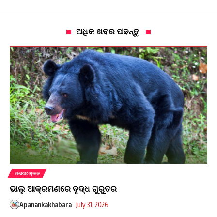
ଅଧିକ ଖବର ପଢନ୍ତୁ
ମନୋରଞ୍ଜନ
ଭାଲୁ ଆକ୍ରମଣରେ ବୃଦ୍ଧ ଗୁରୁତର
Apanankakhabara
July 31, 2026