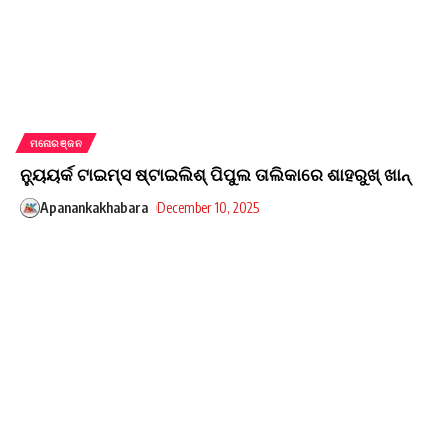
ମନୋରଞ୍ଜନ
ନ୍ୟୁୟର୍କ ଟାଇମ୍ସ ଷ୍ଟାଇଲିଶ୍‌ ପିପୁଲ ତାଲିକାରେ ଶାହରୁଖ୍‌ ଖାନ୍‌
Apanankakhabara
December 10, 2025