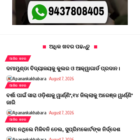
ଅଧିକ ଖବର ପଢନ୍ତୁ
ଆଜିର ଖବର
ଦମାମୁଣ୍ଡା ବିଦ୍ୟାଳୟକୁ କୁଲର ଓ ଆକ୍ୱାଗାର୍ଡ ପ୍ରଦାନ।
Apanankakhabara
August 7, 2026
ଆଜିର ଖବର
ବର୍ଷା ପାଇଁ ସାରା ଓଡ଼ିଶାକୁ ୱାର୍ଣ୍ଣିଂ,୧୪ ଜିଲ୍ଲାକୁ ଅରେଞ୍ଜ ୱାର୍ଣ୍ଣିଂ
ଜାରି
Apanankakhabara
August 7, 2026
ଆଜିର ଖବର
ବୀମା ନଥିଲେ ମିଳିବନି ତେଲ, ସୁପ୍ରିମକୋର୍ଟଙ୍କ ନିର୍ଦ୍ଦେଶ
Apanankakhabara
August 7, 2026