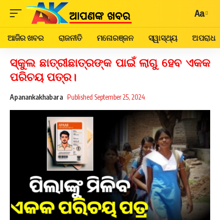
Aa
ଆଜିର ଖବର
ରାଜନୀତି
ମନୋରଞ୍ଜନ
ସ୍ୱାସ୍ଥ୍ୟ
ଅପରାଧ
ସ୍କୁଲ ଛାତ୍ରୀଛାତ୍ରଙ୍କ ପାଇଁ ଲାଗୁ ହେବ ଏକକ
ପରିଚୟ ପତ୍ର।
Apanankakhabara
Published September 25, 2024