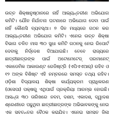
ଉଚ୍ଚ ଶିକ୍ଷାନୁଷ୍ଠାନରେ ନାହିଁ ଆଭ୍ୟନ୍ତରୀଣ ଅଭିଯୋଗ
କମିଟି। ଯୌନ ନିର୍ଯାତନା ଘଟଣାରେ ଅଭିଯୋଗ ଦେବା ପାଇଁ
ନାହିଁ କୌଣସି ବ୍ୟବସ୍ଥା। ୭ ଦିନ ମଧ୍ୟରେ ଗଠନ କର
ଆଭ୍ୟନ୍ତରୀଣ ଅଭିଯୋଗ କମିଟି। ଏନେଇ ଉଚ୍ଚ ଶିକ୍ଷା
ବିଭାଗ ଚଳିତ ମାସ ୩୦ ସୁଧା କମିଟି ଗଠନକୁ ନେଇ ରିପୋର୍ଟ
ଦେବାକୁ ନିର୍ଦ୍ଦେଶ ଦିଆଯାଇଛି। ତେବେ ରାଜ୍ୟରେ
ଛାତ୍ରୀଛାତ୍ରଙ୍କ ପାଇଁ ଅଟୋମେଟେଡ୍‌ ପରମାନେଟ୍‌
ଏକାଡେମିକ ଆକାଉଣ୍ଟ ରେଜିଷ୍ଟ୍ରି (ଏପିଏଏଆର୍‌) ରହିବ ଓ
୧୨ ଅଙ୍କ ବିଶିଷ୍ଟ ଏହି ନମ୍ବରରେ ସମସ୍ତ ତଥ୍ୟ ରହିବ।
ଓଡ଼ିଶା ବିଦ୍ୟାଳୟ ଶିକ୍ଷା କାର୍ଯ୍ୟକ୍ରମ ପ୍ରାଧିକରଣ
(ଓସେପା) ପକ୍ଷରୁ ଏଥିପାଇଁ ପ୍ରକ୍ରିୟା ଆରମ୍ଭ ହୋଇଛି।
ଆସନ୍ତା ୩୦ ତାରିଖରେ ନବମ, ଦଶମ, ଏକାଦଶ, ଦ୍ୱାଦଶ
ଶ୍ରେଣୀରେ ପଢୁଥିବା ଛାତ୍ରୀଛାତ୍ରଙ୍କ ଅଭିଭାବକଙ୍କୁ ନେଇ
ଏକ ସ୍ବତନ୍ତ୍ର ବୈଠକ କରାଯିବ। ଏନେଇ ସମସ୍ତ ଜିଲା