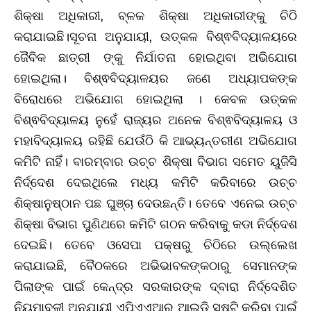
ଶିକ୍ଷା ଅଧିକାରୀ, ବ୍ଳକ ଶିକ୍ଷା ଅଧିକାରୀଙ୍କୁ ଚିଠି
କରାଯାଇଛି।ସୂଚନା ଅନୁଯାୟୀ, ଉତ୍କଳ ବିଶ୍ଵବିଦ୍ୟାଳୟରେ
ଜୈବିକ ଛାତ୍ରୀ ଙ୍କୁ ନିର୍ଯାତନା ହୋଇଥିବା ଅଭିଯୋଗ
ହୋଇଥିଲା। ବିଶ୍ଵବିଦ୍ୟାଳୟର ଜଣେ ଅଧ୍ୟାପକଙ୍କ
ବିରୋଧରେ ଅଭିଯୋଗ ହୋଇଥିଲା । କେବଳ ଉତ୍କଳ
ବିଶ୍ଵବିଦ୍ୟାଳୟ ନୁହେଁ ରାଜ୍ୟର ଅନେକ ବିଶ୍ଵବିଦ୍ୟାଳୟ ଓ
ମହାବିଦ୍ୟାଳୟ ରହିଛି ଯେଉଁଠି କି ଆଭ୍ୟନ୍ତରୀଣ ଅଭିଯୋଗ
କମିଟି ନାହିଁ। ବାରମ୍ବାର ଉଚ୍ଚ ଶିକ୍ଷା ବିଭାଗ ସମେତ ୟୁଜିସି
ନିର୍ଦ୍ଦେଶ ଦେଇଥିଲେ ମଧ୍ୟ କମିଟି କରିବାରେ ଉଚ୍ଚ
ଶିକ୍ଷାନୁଷ୍ଠାନ ପଛ ଘୁଞ୍ଚା ଦେଉଛନ୍ତି। ତେବେ ଏନେଇ ଉଚ୍ଚ
ଶିକ୍ଷା ବିଭାଗ ପୁଣିଥରେ କମିଟି ଗଠନ କରିବାକୁ କଡା ନିର୍ଦ୍ଦେଶ
ଦେଇଛି। ତେବେ ଓସେପା ପକ୍ଷରୁ ଚିଠିରେ ଉଲ୍ଲେଖ
କରାଯାଇଛି, ବୈଠକରେ ଅଭିଭାବକଙ୍କଠାରୁ ସେମାନଙ୍କ
ପିଲାଙ୍କ ପାଇଁ କେନ୍ଦ୍ର ସରକାରଙ୍କ ଦ୍ବାରା ନିର୍ଦ୍ଦେଶିତ
ନିୟମାବଳୀ ଅନୁଯାୟୀ ଏପିଏଏଆର୍‌ ଆଇଡି ସୃଷ୍ଟି କରିବା ପାଇଁ