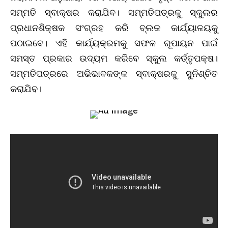
ସମ୍ମତି ସ୍ବାକ୍ଷର କରାଯିବ। ସମ୍ମତିପତ୍ରକୁ ସ୍କୁଲର
ପ୍ରଧାନଶିକ୍ଷକ ସଂଗ୍ରହ କରି ବ୍ଲକ କାର୍ଯ୍ୟାଳୟକୁ
ପଠାଇବେ। ଏହି କାର୍ଯ୍ୟକ୍ରମକୁ ସଫଳ ରୂପାୟନ ପାଇଁ
ସମସ୍ତ ପ୍ରକାର ଉଦ୍ୟମ କରିବେ ସ୍କୁଲ କର୍ତ୍ତୃପକ୍ଷ।
ସମ୍ମତିପତ୍ରରେ ଅଭିଭାବକଙ୍କ ସ୍ବାକ୍ଷରକୁ ସୁନିଶ୍ଚିତ
କରାଯିବ।