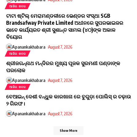
ଆଜିର ଖବର
ଟାଟା ଷ୍ଟିଲ୍ ମେରାମଣ୍ଡଳୀରେ ଭେଣ୍ଡର ସଂସ୍ଥା SGB
Brandsafway Private Limited ଅଧୀନରେ ସୁପରଭାଇଜର
ଭାବେ କାର୍ଯ୍ୟରତ ଶ୍ରୀ ସୁଶାନ୍ତ ସାମଲ (୪୦)ଙ୍କ ଅକାଳ
ବିୟୋଗ
Apanankakhabara
August 7, 2026
ଆଜିର ଖବର
ଶ୍ରୀଜଗନ୍ନାଥ ମନ୍ଦିରର ମୁଖ୍ୟ ପୂଜକ ସୁରମଣୀ ପଣ୍ଡାଙ୍କ
ପରଲୋକ
Apanankakhabara
August 7, 2026
ଆଜିର ଖବର
ବେଆଇନ୍ ଦେଶୀ ବନ୍ଧୁକ କାରଖାନା ରେ ବୁଗୁଡ଼ା ପୋଲିସ୍ ର ଚଢ଼ାଉ
୨ ଗିରଫ।
Apanankakhabara
August 7, 2026
Show More