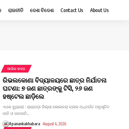
ଳ
ରାଜନୀତି
ଦେଶ ବିଦେଶ
Contact Us
About Us
ଆଜିର ଖବର
ରିଭଲକୋଣା ବିଦ୍ୟାଳୟରେ ଛାତ୍ର ନିର୍ଯାତନା
ଘଟଣା: ୭ ଜଣ ଛାତ୍ରଙ୍କୁ ଟିସି, ୨୬ ଜଣ
ହଷ୍ଟେଲ ଛାଡ଼ିଲେ
ଏ.କେ ବ୍ୟୁରୋ : ରାୟଗଡ଼ା ଜିଲ୍ଲା କୋଲନରା ବ୍ଲକ ଅନ୍ତର୍ଗତ ଅନୁସୂଚିତ
ଜାତି ଓ ଜନଜାତି
…
Apanankakhabara
August 6, 2026