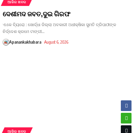
ଆଜିର ଖବର
ଦେଶୀମଦ ଜବତ,ଦୁଇ ଗିରଫ
ଏ.କେ ବ୍ୟିରୋ : ଖୋର୍ଦ୍ଧା ଜିଲ୍ଲା ଅବକାରୀ ଅଧୀକ୍ଷିକା ସୁମତି ତ୍ରିପାଠୀଙ୍କ
ନିର୍ଦ୍ଦେଶ କ୍ରମେ ଟାଙ୍ଗୀ
…
Apanankakhabara
August 6, 2026
ଆଜିର ଖବର