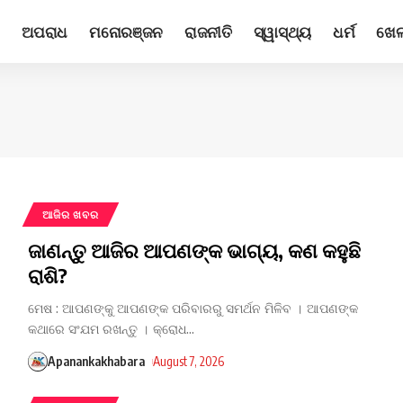
ଅପରାଧ
ମନୋରଞ୍ଜନ
ରାଜନୀତି
ସ୍ୱାସ୍ଥ୍ୟ
ଧର୍ମ
ଖେ
ଆଜିର ଖବର
ଜାଣନ୍ତୁ ଆଜିର ଆପଣଙ୍କ ଭାଗ୍ୟ, କଣ କହୁଛି
ରାଶି?
ମେଷ : ଆପଣଙ୍କୁ ଆପଣଙ୍କ ପରିବାରରୁ ସମର୍ଥନ ମିଳିବ । ଆପଣଙ୍କ
କଥାରେ ସଂଯମ ରଖନ୍ତୁ । କ୍ରୋଧ
…
Apanankakhabara
August 7, 2026