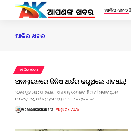
ଆଜିର ଖବର
ଆଜିର ଖବର
ଆଜିର ଖବର
​ଅନଲାଇନରେ ଜିନିଷ ଅର୍ଡର କରୁଥିଲେ ସାବଧାନ୍!
ଏ.କେ ବ୍ୟୁରୋ : ଅନଲାଇନ୍ ସାଇବର୍ ଠକେଇର ଶିକାର! ମଗାଇଥିଲେ
ସୌରଲାଇଟ୍, ଆସିଲା ଲୁଣ ଫ୍ୟାକେଟ୍ ​ଅନଲାଇନରେ
…
Apanankakhabara
August 7, 2026