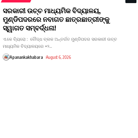
ସରକାରୀ ଉଚ୍ଚ ମାଧ୍ୟମିକ ବିଦ୍ୟାଳୟ,
ମୁଣ୍ଡିପଦରରେ ନବାଗତ ଛାତ୍ରଛାତ୍ରୀଙ୍କୁ
ସ୍ୱାଗତ ସମ୍ବର୍ଦ୍ଧନା!
ଏ.କେ ବ୍ୟିରୋ : ବୌଦ୍ଧ ବ୍ଲକ ଅନ୍ତର୍ଗତ ​ମୁଣ୍ଡିପଦର ସରକାରୀ ଉଚ୍ଚ
ମାଧ୍ୟମିକ ବିଦ୍ୟାଳୟରେ +୨
…
Apanankakhabara
August 6, 2026