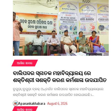
ଆଜିର ଖବର
ବାଲିପଦର ସ୍ନାତକ ମହାବିଦ୍ୟାଳୟ ରେ
ଶକ୍ତିଶ୍ରୀ ସଶକ୍ତି କରଣ କର୍ମଶାଳା ଉଦଯାପିତ
ବୁଗୁଡ଼ା,:ବୁଗୁଡ଼ା ବ୍ଳକ୍ ଅନ୍ତର୍ଗତ ବାଲିପଦର ସ୍ନାତକ ମହାବିଦ୍ୟାଳୟରେ
ଶକ୍ତିଶ୍ରୀ ସଶକ୍ତି କରଣ କର୍ମଶାଳା ଉଦଯାପିତ ହୋଇଯାଇଛି।
…
Apanankakhabara
August 6, 2026
ଆଜିର ଖବର