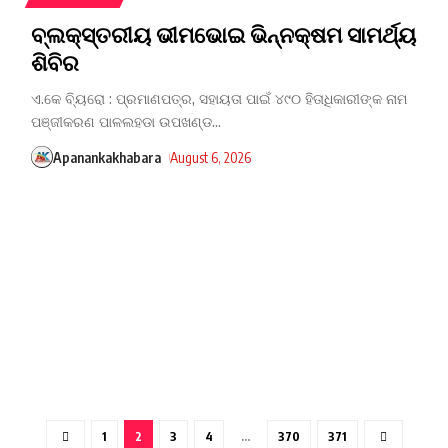
ବ୍ଲକ୍‌ସ୍ତରୀୟ ଭୀମଭୋଇ ଭିନ୍ନକ୍ଷମ ସାମର୍ଥ୍ୟ
ଶିବିର
ଏ.କେ ବ୍ୟିରୋ : ପ୍ରମାଣପତ୍ର, ସହାୟତା ପାଇଁ ୪୯୦ ହିତାଧିକାରୀଙ୍କ ନାମ
ପଞ୍ଜୀକରଣ ପାଳଲହଡା ଉପଖଣ୍ଡ
…
Apanankakhabara
August 6, 2026
1
2
3
4
…
370
371