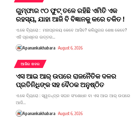
ଗୁମ୍ଫାର ୯୦ ଫୁଟ୍ ତଳେ ରହିଛି ଏମିତି ଏକ
ରହସ୍ୟ, ଯାହା ଆଜି ବି ବିଜ୍ଞାନକୁ କରେ ଚକିତ !
ଏ.କେ ବ୍ୟିରୋ : ମହାପ୍ରଳୟ କେବେ ଆସିବ? କଳିଯୁଗର ଶେଷ କେବେ?
ଏହି ପ୍ରଶ୍ନର ଉତ୍ତର
…
Apanankakhabara
August 6, 2026
ଆଜିର ଖବର
ଏସ ଆଇ ଆର୍ ଉପରେ ରାଜନୈତିକ ଦଳର
ପ୍ରତିନିଧିଙ୍କ ସହ ବୈଠକ ଅନୁଷ୍ଠିତ
ଏ.କେ ବ୍ୟିରୋ : ସ୍ୱତନ୍ତ୍ର ସଘନ ସଂଶୋଧନ ବା ଏସ ଆଇ ଆର୍ ଉପରେ
ଆଜି
…
Apanankakhabara
August 6, 2026