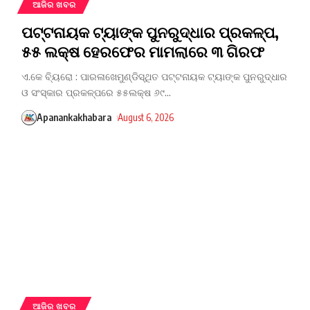
ଆଜିର ଖବର
ପଟ୍ଟନାୟକ ଟ୍ୟାଙ୍କ ପୁନରୁଦ୍ଧାର ପ୍ରକଳ୍ପ,
୫୫ ଲକ୍ଷ ହେରଫେର ମାମଲାରେ ୩ ଗିରଫ
ଏ.କେ ବ୍ୟିରୋ : ପାରଳାଖେମୁଣ୍ଡିସ୍ଥିତ ପଟ୍ଟନାୟକ ଟ୍ୟାଙ୍କ ପୁନରୁଦ୍ଧାର
ଓ ସଂସ୍କାର ପ୍ରକଳ୍ପରେ ୫୫ଲକ୍ଷ ୬୯
…
Apanankakhabara
August 6, 2026
ଆଜିର ଖବର