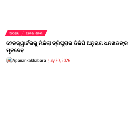
ଅପରାଧ
ଆଜିର ଖବର
ହେଡକ୍ୱାର୍ଟରରୁ ମିଳିଲା ତ୍ରିପୁରାର ଡିଜିପି ଅନୁରାଗ ଧନଖଡଙ୍କ
ମୃତଦେହ
Apanankakhabara
July 20, 2026