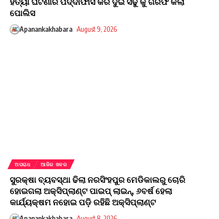
ହତ୍ୟା ଘଟଣାର ପର୍ଦ୍ଦାଫାସ କରି ଦୁଇ ସଢୁ କୁ ଗିରଫ କଲା
ପୋଲିସ
Apanankakhabara
August 9, 2026
ଅପରାଧ
ଆଜିର ଖବର
ସୁରକ୍ଷା ବ୍ୟବସ୍ଥା ଢିଲା ନରସିଂହପୁର ମେଡିକାଲରୁ ଚୋରି
ହୋଇଗଲା ଅକ୍ସିପ୍ଲାଣ୍ଟ ପାଇପ୍ ଲାଇନ୍, ୬ବର୍ଷ ହେଲା
କାର୍ଯ୍ୟକ୍ଷମ ନହୋଇ ପଡ଼ି ରହିଛି ଅକ୍ସିପ୍ଲାଣ୍ଟ
Apanankakhabara
August 8, 2026