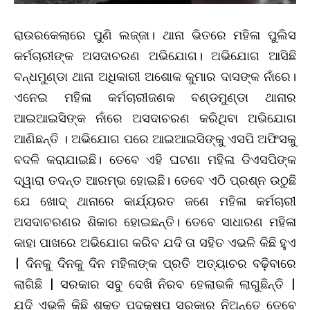
ରାଉରକେଲାରେ ପୁଣି ଲଜ୍ଜା। ଥାନା ଭିତରେ ମହିଳା ପୁଲିସ
କର୍ମଚାରୀଙ୍କ ଅସଦାଚରଣ ଅଭିଯୋଗ। ଅଭିଯୋଗ ଆସିଛି
ବନ୍ଧମୁଣ୍ଡା ଥାନା ଅଧିକାରୀ ଅଶୋକ କୁମାର ଦାସଙ୍କ ନାଁରେ।
ଏନେଇ ମହିଳା କର୍ମଚାରୀଜଣକ ବଣ୍ଡମୁଣ୍ଡା ଥାନାର
ଆଇଆଇସିଙ୍କ ନାଁରେ ଅସଦାଚରଣ କରିଥିବା ଅଭିଯୋଗ
ଆଣିଛନ୍ତି । ଅଭିଯୋଗ ପରେ ଆଇଆଇସିଙ୍କୁ ଏସପି ଅଫିସକୁ
ବଦଳି କରାଯାଇଛି। ତେବେ ଏହି ଘଟଣା ମହିଳା ଡିଏସପିଙ୍କ
ଦ୍ୱାରା ତଦନ୍ତ ଆରମ୍ଭ ହୋଇଛି। ତେବେ ଏଠି ପ୍ରଶ୍ନ ଉଠୁଛି
ଯେ ଖୋଦ୍‌ ଥାନାରେ କାର୍ଯ୍ୟରତ ଜଣେ ମହିଳା କର୍ମଚାରୀ
ଅସଦାଚରଣର ଶିକାର ହୋଇଛନ୍ତି। ତେବେ ସାଧାରଣ ମହିଳା
କାହା ପାଖରେ ଅଭିଯୋଗ କରିବ ଯଦି ତା ସହିତ ଏଭଳି କିଛି ହୁଏ
| ଦିନକୁ ଦିନକୁ ଦିନ ମହିଳାଙ୍କ ପ୍ରତି ଅତ୍ୟାଚର ବଢ଼ିବାରେ
ଲାଗିଛି | ସରକାର ସବୁ ଦେଖି ନିରବ ହେଲାଭଳି ଲାଗୁଛିନ୍ତି |
ଯଦି ଏଭଳି କିଛି ଶକ୍ତ ପଦକ୍ଷପ ସରକାର ନିଅନ୍ତେ ତେବେ