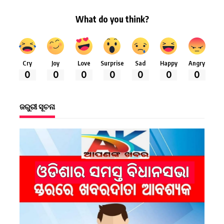
What do you think?
Cry
Joy
Love
Surprise
Sad
Happy
Angry
0
0
0
0
0
0
0
ଜରୁରୀ ସୂଚନା