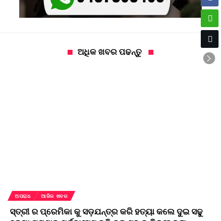
ଅଧିକ ଖବର ପଢନ୍ତୁ
ଅପରାଧ
ଆଜିର ଖବର
ସ୍ତ୍ରୀ ର ପ୍ରେମିକା କୁ ସଡ଼ଯନ୍ତ୍ର କରି ହତ୍ୟା କଲେ ଦୁଇ ସଢୁ