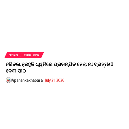
ଅପରାଧ
ଆଜିର ଖବର
ହରିବଲ,ହୁଳହୁଳି ଧ୍ୱନିରେ ପ୍ରକମ୍ପିତ ହେଲା ମା ବ୍ରାହ୍ମଣୀ
ଦେବୀ ପୀଠ
Apanankakhabara
July 21, 2026