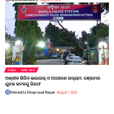
ଅପରାଧ
ଆଜିର ଖବର
ଅଶ୍ଳୀଳ ଭିଡିଓ ଭାଇରାଲ୍ ଓ ଅପହରଣ ଉଦ୍ୟମ: ଗଞ୍ଜାମର
ଯୁବକ କଟକରୁ ଗିରଫ
Debidatta Sibaprasad Nayak
August 1, 2026