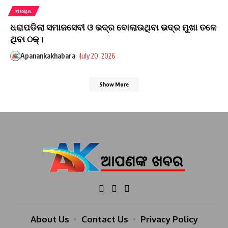
ଅପରାଧ
ଧରାପଡିଲା ସମାଜସେବୀ ଓ ଭଦ୍ର ବୋଲାଉଥିବା ଭଦ୍ର ମୁଖା ତଳେ
ଥିବା ଠକ୍।
Apanankakhabara
July 20, 2026
Show More
About Us
Contact Us
Privacy Policy