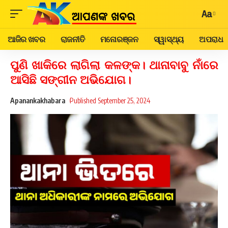
Aa
ଆଜିର ଖବର
ରାଜନୀତି
ମନୋରଞ୍ଜନ
ସ୍ୱାସ୍ଥ୍ୟ
ଅପରାଧ
ପୁଣି ଖାକିରେ ଲାଗିଲା କଳଙ୍କ। ଥାନାବାବୁ ନାଁରେ
ଆସିଛି ସଙ୍ଗୀନ ଅଭିଯୋଗ।
Apanankakhabara
Published September 25, 2024