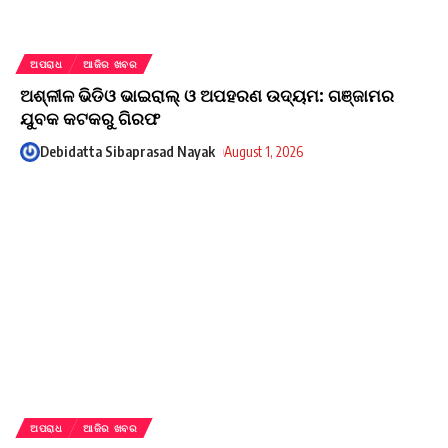
ଅପରାଧ
ଆଜିର ଖବର
ଅଶ୍ଳୀଳ ଭିଡିଓ ଭାଇରାଲ୍ ଓ ଅପହରଣ ଉଦ୍ୟମ: ଗଞ୍ଜାମର
ଯୁବକ କଟକରୁ ଗିରଫ
Debidatta Sibaprasad Nayak
August 1, 2026
ଅପରାଧ
ଆଜିର ଖବର