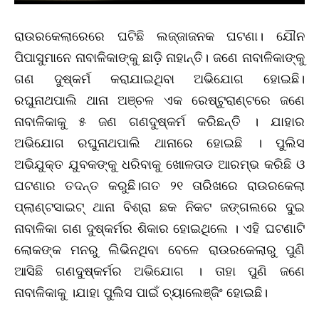
ରାଉରକେଲାରେରେ ଘଟିଛି ଲଜ୍ଜାଜନକ ଘଟଣା। ଯୌନ
ପିପାସୁମାନେ ନାବାଳିକାଙ୍କୁ ଛାଡ଼ି ନାହାନ୍ତି। ଜଣେ ନାବାଳିକାଙ୍କୁ
ଗଣ ଦୁଷ୍କର୍ମ କରାଯାଇଥିବା ଅଭିଯୋଗ ହୋଇଛି।
ରଘୁନାଥପାଲି ଥାନା ଅଞ୍ଚଳ ଏକ ରେଷ୍ଟୁରାଣ୍ଟରେ ଜଣେ
ନାବାଳିକାକୁ ୫ ଜଣ ଗଣଦୁଷ୍କର୍ମ କରିଛନ୍ତି । ଯାହାର
ଅଭିଯୋଗ ରଘୁନାଥପାଲି ଥାନାରେ ହୋଇଛି । ପୁଲିସ
ଅଭିଯୁକ୍ତ ଯୁବକଙ୍କୁ ଧରିବାକୁ ଖୋଳତାଡ ଆରମ୍ଭ କରିଛି ଓ
ଘଟଣାର ତଦନ୍ତ କରୁଛି।ଗତ ୨୧ ତାରିଖରେ ରାଉରକେଲା
ପ୍ଲାଣ୍ଟସାଇଟ୍‌ ଥାନା ବିଶ୍ରା ଛକ ନିକଟ ଜଙ୍ଗଲରେ ଦୁଇ
ନାବାଳିକା ଗଣ ଦୁଷ୍କର୍ମର ଶିକାର ହୋଇଥିଲେ । ଏହି ଘଟଣାଟି
ଲୋକଙ୍କ ମନରୁ ଲିଭିନଥିବା ବେଳେ ରାଉରକେଲାରୁ ପୁଣି
ଆସିଛି ଗଣଦୁଷ୍କର୍ମର ଅଭିଯୋଗ । ତାହା ପୁଣି ଜଣେ
ନାବାଳିକାକୁ ।ଯାହା ପୁଲିସ ପାଇଁ ଚ୍ୟାଲେଞ୍ଜିଂ ହୋଇଛି।