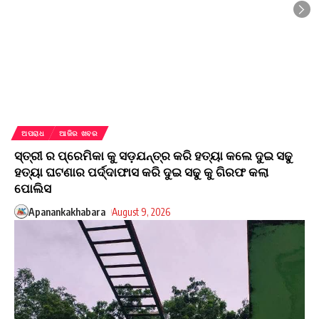
ଅପରାଧ
ଆଜିର ଖବର
ସ୍ତ୍ରୀ ର ପ୍ରେମିକା କୁ ସଡ଼ଯନ୍ତ୍ର କରି ହତ୍ୟା କଲେ ଦୁଇ ସଢୁ
ହତ୍ୟା ଘଟଣାର ପର୍ଦ୍ଦାଫାସ କରି ଦୁଇ ସଢୁ କୁ ଗିରଫ କଲା
ପୋଲିସ
Apanankakhabara
August 9, 2026