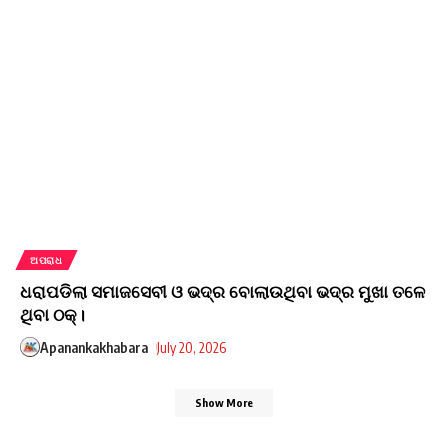
ଅପରାଧ
ଧରାପଡିଲା ସମାଜସେବୀ ଓ ଭଦ୍ର ବୋଲାଉଥିବା ଭଦ୍ର ମୁଖା ତଳେ
ଥିବା ଠକ୍।
Apanankakhabara
July 20, 2026
Show More