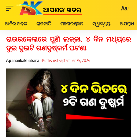
Aa
ଆଜିର ଖବର
ରାଜନୀତି
ମନୋରଞ୍ଜନ
ସ୍ୱାସ୍ଥ୍ୟ
ଅପରାଧ
ରାଉରକେଲାରେ ପୁଣି ଲଜ୍ଜା, ୪ ଦିନ ମଧ୍ୟରେ
ଦୁଇ ଦୁଇଟି ଗଣଦୁଷ୍କର୍ମ ଘଟଣା
Apanankakhabara
Published September 25, 2024