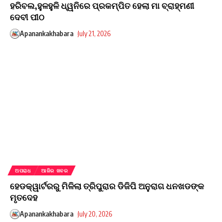
ହରିବଲ,ହୁଳହୁଳି ଧ୍ୱନିରେ ପ୍ରକମ୍ପିତ ହେଲା ମା ବ୍ରାହ୍ମଣୀ
ଦେବୀ ପୀଠ
Apanankakhabara
July 21, 2026
ଅପରାଧ
ଆଜିର ଖବର
ହେଡକ୍ୱାର୍ଟରରୁ ମିଳିଲା ତ୍ରିପୁରାର ଡିଜିପି ଅନୁରାଗ ଧନଖଡଙ୍କ
ମୃତଦେହ
Apanankakhabara
July 20, 2026