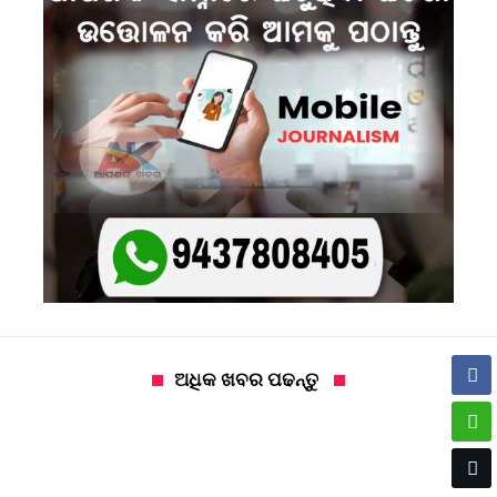
ଅଧିକ ଖବର ପଢନ୍ତୁ